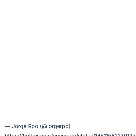
— Jorge Rpo (@jorgerpo)
https://twitter.com/anamarqr/status/1451158143912