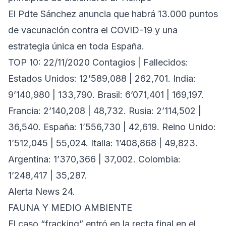
El Pdte Sánchez anuncia que habrá 13.000 puntos
de vacunación contra el COVID-19 y una
estrategia única en toda España.
TOP 10: 22/11/2020 Contagios | Fallecidos:
Estados Unidos: 12’589,088 | 262,701. India:
9’140,980 | 133,790. Brasil: 6’071,401 | 169,197.
Francia: 2’140,208 | 48,732. Rusia: 2’114,502 |
36,540. España: 1’556,730 | 42,619. Reino Unido:
1’512,045 | 55,024. Italia: 1’408,868 | 49,823.
Argentina: 1’370,366 | 37,002. Colombia:
1’248,417 | 35,287.
Alerta News 24.
FAUNA Y MEDIO AMBIENTE
El caso “fracking” entró en la recta final en el