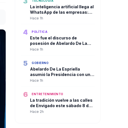
3
TECNOLOGÍA
La inteligencia artificial llega al
WhatsApp de las empresas:
así cambia la atención al
Hace 1h
cliente en Colombia
4
POLÍTICA
Este fue el discurso de
posesión de Abelardo De La
Espriella
Hace 1h
5
GOBIERNO
Abelardo De La Espriella
asumió la Presidencia con un
discurso centrado en orden,
Hace 1h
seguridad y regeneración
nacional
6
ENTRETENIMIENTO
La tradición vuelve a las calles
de Envigado este sábado 8 de
agosto con la Ruta Silletera
Hace 2h