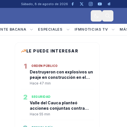
Sábado, 8 de agosto de 2026
ENTE BACANA
ESPECIALES
IFMNOTICIAS TV
MÁ
LE PUEDE INTERESAR
1
ORDEN PÚBLICO
Destruyeron con explosivos un
peaje en construcción en el
norte del Cauca
Hace 47 min
2
SEGURIDAD
Valle del Cauca planteó
acciones conjuntas contra
economías ilícitas en primer
Hace 55 min
consejo de seguridad del
presidente De la Espriella