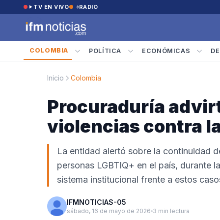
Saltar al contenido
TV EN VIVO
RADIO
COLOMBIA
POLÍTICA
ECONÓMICAS
DE
Inicio
Colombia
Procuraduría advirt
violencias contra 
La entidad alertó sobre la continuidad 
personas LGBTIQ+ en el país, durante la 
sistema institucional frente a estos caso
IFMNOTICIAS-05
sábado, 16 de mayo de 2026
3 min lectura