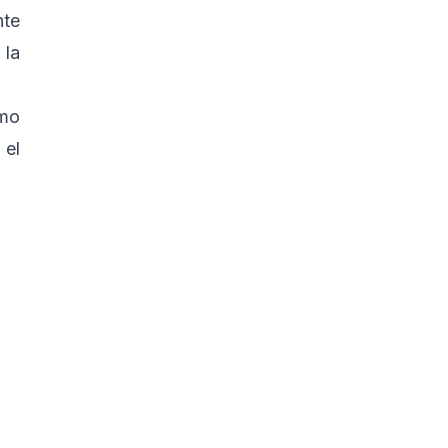
nte
 la
omo
 el