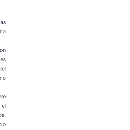
nas
año
ron
nes
del
rio
ave
 el
os,
odo