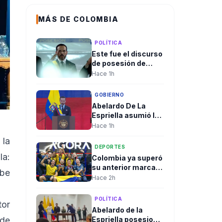
MÁS DE COLOMBIA
POLÍTICA
Este fue el discurso
de posesión de
Abelardo De La
Hace 1h
Espriella
GOBIERNO
Abelardo De La
Espriella asumió la
Presidencia con un
Hace 1h
discurso centrado
 la
en orden, seguridad
DEPORTES
y regeneración
la:
Colombia ya superó
nacional
su anterior marca
ibe
en los Juegos
Hace 2h
Centroamericanos
y del Caribe
POLÍTICA
tor
Abelardo de la
Espriella posesionó
 de