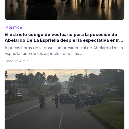
POLÍTICA
El estricto código de vestuario para la posesión de
Abelardo De La Espriella despierta expectativa entre
los invitados: Color negro
A pocas horas de la posesión presidencial de Abelardo De La
Espriella, uno de los aspectos que más…
Hace 2h
·
4 min