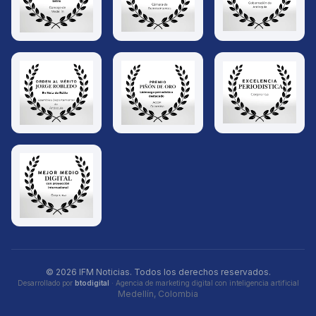
© 2026 IFM Noticias. Todos los derechos reservados.
Desarrollado por
btodigital
· Agencia de marketing digital con inteligencia artificial
Medellín, Colombia