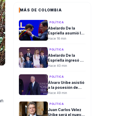
MÁS DE COLOMBIA
POLÍTICA
Abelardo De la
Espriella asumió la
Presidencia de
Hace 16 min
Colombia y José
Manuel Restrepo se
POLÍTICA
posesionó como
Abelardo De la
vicepresidente
Espriella ingresó a
la Arena USC para
Hace 40 min
iniciar la ceremonia
de posesión
POLÍTICA
presidencial en Cali
Álvaro Uribe asistió
a la posesión de
Abelardo De la
Hace 49 min
Espriella y despejó
an
las dudas sobre su
POLÍTICA
presencia en Cali
Juan Carlos Vélez
Uribe será el nuevo