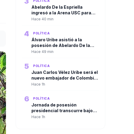
3
POLÍTICA
Abelardo De la Espriella
ingresó a la Arena USC para
iniciar la ceremonia de
Hace 40 min
posesión presidencial en Cali
4
POLÍTICA
Álvaro Uribe asistió a la
posesión de Abelardo De la
Espriella y despejó las dudas
Hace 49 min
sobre su presencia en Cali
5
POLÍTICA
Juan Carlos Vélez Uribe será el
nuevo embajador de Colombia
en Ecuador por designación del
Hace 1h
presidente Abelardo De la
Espriella
6
POLÍTICA
Jornada de posesión
presidencial transcurre bajo
máxima alerta por hechos de
Hace 1h
violencia en varias regiones del
país, ninguno en el Valle.