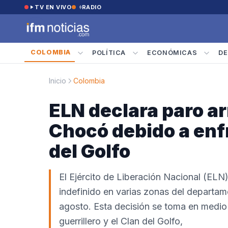
Saltar al contenido
TV EN VIVO
RADIO
COLOMBIA
POLÍTICA
ECONÓMICAS
DE
Inicio
Colombia
ELN declara paro a
Chocó debido a enf
del Golfo
El Ejército de Liberación Nacional (EL
indefinido en varias zonas del departame
agosto. Esta decisión se toma en medio 
guerrillero y el Clan del Golfo,