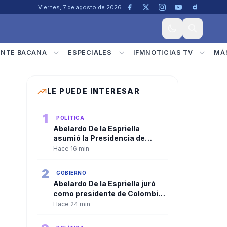
Viernes, 7 de agosto de 2026
ENTE BACANA
ESPECIALES
IFMNOTICIAS TV
MÁ
LE PUEDE INTERESAR
1
POLÍTICA
Abelardo De la Espriella
asumió la Presidencia de
Colombia y José Manuel
Hace 16 min
Restrepo se posesionó como
vicepresidente
2
GOBIERNO
Abelardo De la Espriella juró
como presidente de Colombia
y recibió la banda presidencial
Hace 24 min