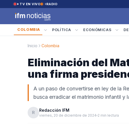
Saltar al contenido
TV EN VIVO
RADIO
COLOMBIA
POLÍTICA
ECONÓMICAS
DE
Inicio
Colombia
Eliminación del Mat
una firma presiden
A un paso de convertirse en ley de la
busca erradicar el matrimonio infantil y
Redacción IFM
R
viernes, 20 de diciembre de 2024
2 min lectura