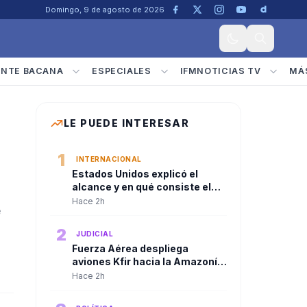
Domingo, 9 de agosto de 2026
ENTE BACANA
ESPECIALES
IFMNOTICIAS TV
MÁ
LE PUEDE INTERESAR
1
INTERNACIONAL
Estados Unidos explicó el
alcance y en qué consiste el
paquete de seguridad de
Hace 2h
e
US$1.000 millones para
Colombia tras la posesión de
2
JUDICIAL
Abelardo De La Espriella
Fuerza Aérea despliega
aviones Kfir hacia la Amazonía
tras consejo de seguridad del
Hace 2h
presidente