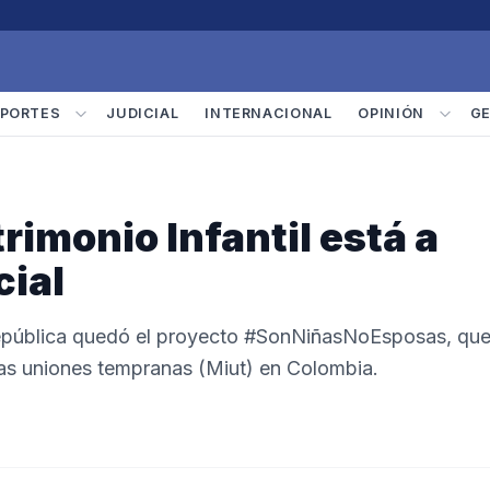
PORTES
JUDICIAL
INTERNACIONAL
OPINIÓN
G
rimonio Infantil está a
cial
 República quedó el proyecto #SonNiñasNoEsposas, qu
 las uniones tempranas (Miut) en Colombia.