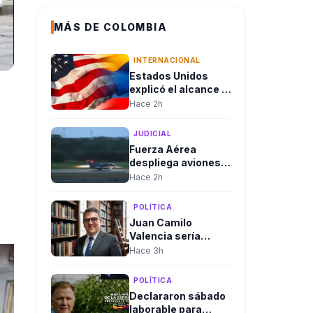
MÁS DE COLOMBIA
INTERNACIONAL
Estados Unidos
explicó el alcance y
en qué consiste el
Hace 2h
paquete de
seguridad de
JUDICIAL
US$1.000 millones
Fuerza Aérea
para Colombia tras
despliega aviones
la posesión de
Kfir hacia la
Hace 2h
Abelardo De La
Amazonía tras
Espriella
consejo de
POLÍTICA
seguridad del
Juan Camilo
presidente
Valencia sería
designado como
Hace 3h
nuevo director de la
Agencia Nacional
POLÍTICA
de Minería
Declararon sábado
laborable para