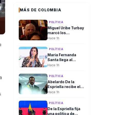
MÁS DE COLOMBIA
POLÍTICA
Miguel Uribe Turbay
marcó los
homenajes de la
Hace 1h
posesión
o
presidencial de
POLÍTICA
Abelardo De la
María Fernanda
Espriella
Santa llega al
Gobierno. Será la
Hace 1h
nueva viceministra
de Infraestructura
POLÍTICA
a
Abelardo De la
Espriella recibe el
mando supremo de
Hace 1h
s
las Fuerzas
Militares en
POLÍTICA
solemne ceremonia
De la Espriella fija
de reconocimiento
una política de