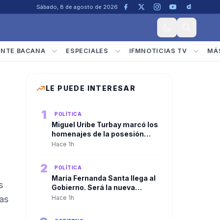
Sábado, 8 de agosto de 2026
ENTE BACANA
ESPECIALES
IFMNOTICIAS TV
MÁ
LE PUEDE INTERESAR
1
POLÍTICA
Miguel Uribe Turbay marcó los
homenajes de la posesión
presidencial de Abelardo De la
Hace 1h
Espriella
2
POLÍTICA
María Fernanda Santa llega al
s
Gobierno. Será la nueva
viceministra de
ras
Hace 1h
Infraestructura