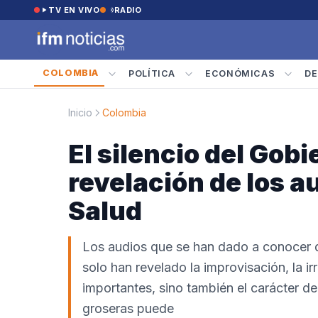
Saltar al contenido
TV EN VIVO
RADIO
COLOMBIA
POLÍTICA
ECONÓMICAS
DE
Inicio
Colombia
El silencio del Gob
revelación de los a
Salud
Los audios que se han dado a conocer de
solo han revelado la improvisación, la 
importantes, sino también el carácter de
groseras puede