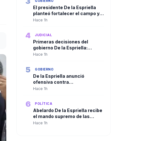
3
GOBIERNO
El presidente De la Espriella
planteó fortalecer el campo y
ampliar la presencia del Estado
Hace 1h
en las regiones
4
JUDICIAL
Primeras decisiones del
gobierno De la Espriella:
Trasladan a más de 100
Hace 1h
cabecillas criminales a
cárceles de máxima seguridad
5
GOBIERNO
De la Espriella anunció
ofensiva contra
organizaciones criminales y
Hace 1h
defendió independencia de
poderes
6
POLÍTICA
Abelardo De la Espriella recibe
el mando supremo de las
Fuerzas Militares en solemne
Hace 1h
ceremonia de reconocimiento
de tropas