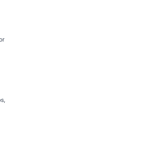
or
s,