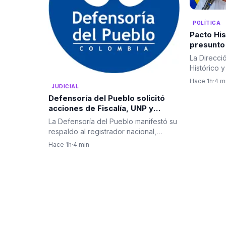
POLÍTICA
Pacto His
presunto 
contra Gu
La Direcci
Cepeda y 
Histórico 
Fiscalía
emitieron
Hace 1h
·
4 m
JUDICIAL
Defensoría del Pueblo solicitó
acciones de Fiscalía, UNP y
plataformas digitales frente a
La Defensoría del Pueblo manifestó su
amenazas electorales
respaldo al registrador nacional,
Hernán Penagos, y expresó…
Hace 1h
·
4 min