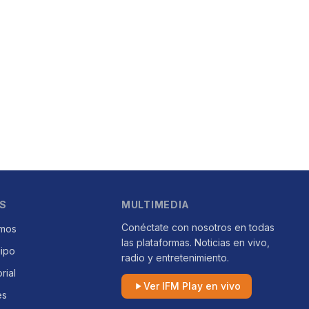
S
MULTIMEDIA
Conéctate con nosotros en todas
mos
las plataformas. Noticias en vivo,
uipo
radio y entretenimiento.
orial
Ver IFM Play en vivo
es