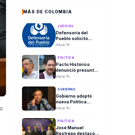
MÁS DE COLOMBIA
JUDICIAL
Defensoría del
Pueblo solicitó
acciones de
Hace 1h
Fiscalía, UNP y
plataformas
POLÍTICA
digitales frente a
Pacto Histórico
amenazas
denunció presunto
electorales
“montaje judicial”
Hace 1h
contra Gustavo
Petro e Iván Cepeda
GOBIERNO
y pidió garantías a
Gobierno adoptó
la Fiscalía
nueva Política
Pública Integral
ro
Hace 1h
para la búsqueda e
identificación de
POLÍTICA
personas
José Manuel
desaparecidas en
Restrepo destacó