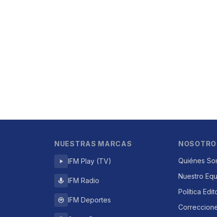
NUESTRAS MARCAS
NOSOTRO
Quiénes So
IFM Play (TV)
Nuestro Eq
IFM Radio
Política Edit
IFM Deportes
Correccion