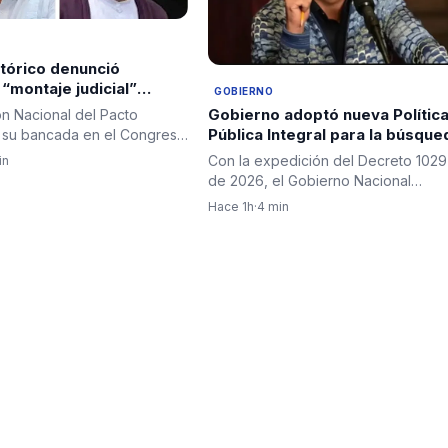
tórico denunció
“montaje judicial”
GOBIERNO
stavo Petro e Iván
Gobierno adoptó nueva Polític
ón Nacional del Pacto
pidió garantías a la
Pública Integral para la búsque
y su bancada en el Congreso
e identificación de personas
 un comunicado…
Con la expedición del Decreto 1029
in
desaparecidas en Colombia
de 2026, el Gobierno Nacional
incorporó al ordenamiento jurídico…
Hace 1h
·
4 min