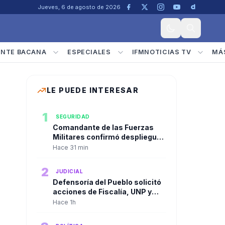
Jueves, 6 de agosto de 2026
ENTE BACANA
ESPECIALES
IFMNOTICIAS TV
MÁ
LE PUEDE INTERESAR
1
SEGURIDAD
Comandante de las Fuerzas
Militares confirmó despliegue
conjunto en Cali y el Valle del
Hace 31 min
Cauca
2
JUDICIAL
Defensoría del Pueblo solicitó
acciones de Fiscalía, UNP y
plataformas digitales frente a
Hace 1h
amenazas electorales