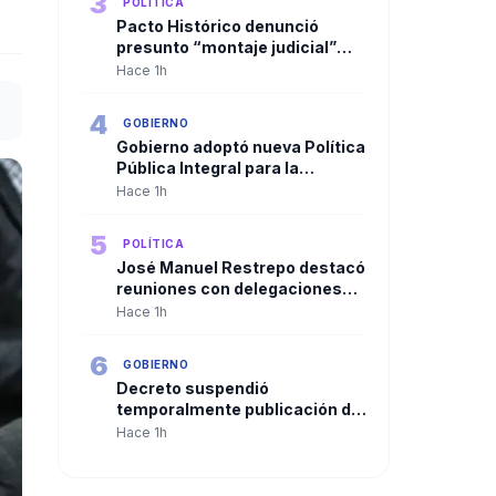
3
POLÍTICA
Pacto Histórico denunció
presunto “montaje judicial”
contra Gustavo Petro e Iván
Hace 1h
Cepeda y pidió garantías a la
Fiscalía
4
GOBIERNO
Gobierno adoptó nueva Política
Pública Integral para la
búsqueda e identificación de
Hace 1h
personas desaparecidas en
Colombia
5
POLÍTICA
José Manuel Restrepo destacó
reuniones con delegaciones
internacionales y planteó a
Hace 1h
Corea como aliado para el
desarrollo de la inteligencia
6
GOBIERNO
artificial en Colombia
Decreto suspendió
temporalmente publicación de
hojas de vida y pruebas
Hace 1h
meritocráticas para altos
cargos