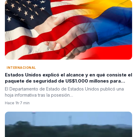
INTERNACIONAL
Estados Unidos explicó el alcance y en qué consiste el
paquete de seguridad de US$1.000 millones para
Colombia tras la posesión de Abelardo De La Espriella
El Departamento de Estado de Estados Unidos publicó una
hoja informativa tras la posesión…
Hace 1h
·
7 min