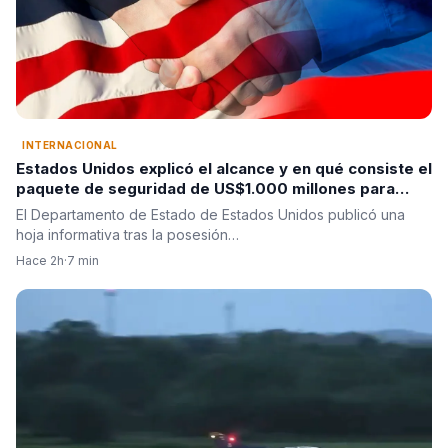
INTERNACIONAL
Estados Unidos explicó el alcance y en qué consiste el
paquete de seguridad de US$1.000 millones para
Colombia tras la posesión de Abelardo De La Espriella
El Departamento de Estado de Estados Unidos publicó una
hoja informativa tras la posesión…
Hace 2h
·
7 min