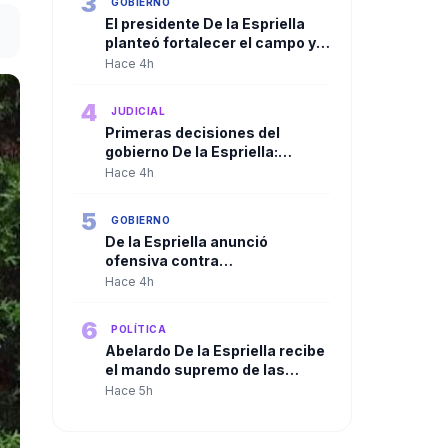
3
GOBIERNO
El presidente De la Espriella
planteó fortalecer el campo y
ampliar la presencia del Estado
Hace 4h
en las regiones
4
JUDICIAL
Primeras decisiones del
gobierno De la Espriella:
Trasladan a más de 100
Hace 4h
cabecillas criminales a
cárceles de máxima seguridad
5
GOBIERNO
De la Espriella anunció
ofensiva contra
organizaciones criminales y
Hace 4h
defendió independencia de
poderes
6
POLÍTICA
Abelardo De la Espriella recibe
el mando supremo de las
Fuerzas Militares en solemne
Hace 5h
ceremonia de reconocimiento
de tropas