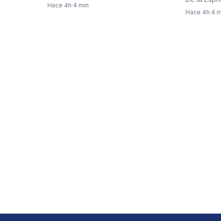
ocupó un lugar central…
Hace 4h
·
4 min
su equipo 
Hace 4h
·
4 m