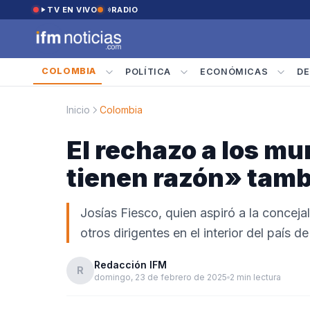
Saltar al contenido
TV EN VIVO
RADIO
COLOMBIA
POLÍTICA
ECONÓMICAS
DE
Inicio
Colombia
El rechazo a los mu
tienen razón» tamb
Josías Fiesco, quien aspiró a la concejal
otros dirigentes en el interior del país 
Redacción IFM
R
domingo, 23 de febrero de 2025
2 min lectura