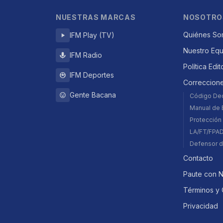
NUESTRAS MARCAS
NOSOTRO
Quiénes So
IFM Play (TV)
Nuestro Eq
IFM Radio
Política Edit
IFM Deportes
Correccion
Gente Bacana
Código De
Manual de E
Protección 
LA/FT/FPA
Defensor d
Contacto
Paute con 
Términos y 
Privacidad