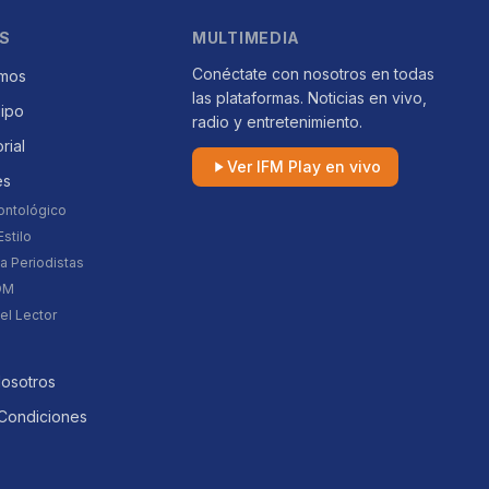
S
MULTIMEDIA
Conéctate con nosotros en todas
mos
las plataformas. Noticias en vivo,
uipo
radio y entretenimiento.
orial
Ver IFM Play en vivo
es
ontológico
stilo
a Periodistas
DM
el Lector
Nosotros
Condiciones