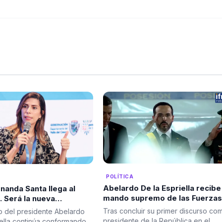
POLÍTICA
Abelardo De la Espriella recibe
nanda Santa llega al
mando supremo de las Fuerzas
 Será la nueva
Militares en solemne ceremoni
tra de Infraestructura
Tras concluir su primer discurso co
o del presidente Abelardo
de reconocimiento de tropas
presidente de la República en el
iella continúa conformando