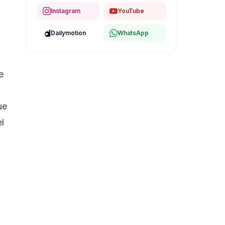
Instagram
YouTube
Dailymotion
WhatsApp
e
ue
l