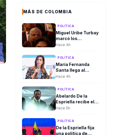
MÁS DE COLOMBIA
POLÍTICA
Miguel Uribe Turbay
marcó los
homenajes de la
Hace 4h
posesión
presidencial de
POLÍTICA
Abelardo De la
María Fernanda
Espriella
Santa llega al
Gobierno. Será la
Hace 4h
nueva viceministra
de Infraestructura
POLÍTICA
Abelardo De la
Espriella recibe el
mando supremo de
Hace 5h
las Fuerzas
Militares en
POLÍTICA
solemne ceremonia
De la Espriella fija
de reconocimiento
una política de