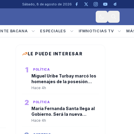
Sábado, 8 de agosto de 2026
ENTE BACANA
ESPECIALES
IFMNOTICIAS TV
MÁ
LE PUEDE INTERESAR
1
POLÍTICA
Miguel Uribe Turbay marcó los
homenajes de la posesión
presidencial de Abelardo De la
Hace 4h
Espriella
2
POLÍTICA
María Fernanda Santa llega al
Gobierno. Será la nueva
viceministra de
Hace 4h
Infraestructura