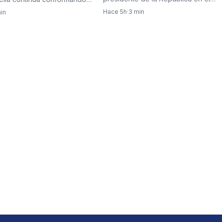
Batallón Pichincha de Cali,…
ministerial con…
Hace 5h
·
3 min
in