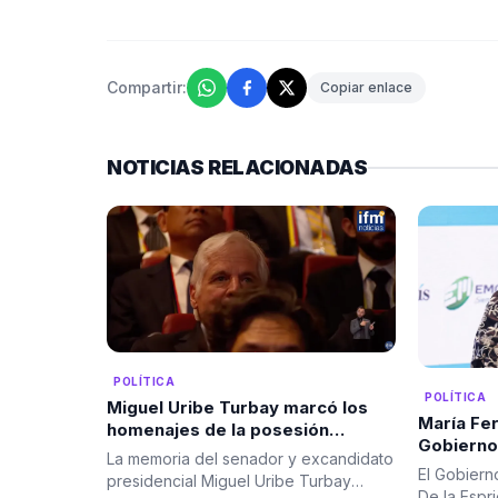
Compartir:
Copiar enlace
NOTICIAS RELACIONADAS
POLÍTICA
POLÍTICA
Miguel Uribe Turbay marcó los
María Fer
homenajes de la posesión
Gobierno.
presidencial de Abelardo De la
La memoria del senador y excandidato
viceminis
Espriella
El Gobiern
presidencial Miguel Uribe Turbay
De la Espr