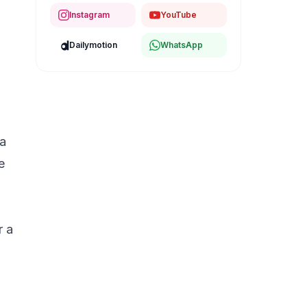
Instagram
YouTube
Dailymotion
WhatsApp
ma
e
r a