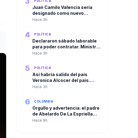
3
POLÍTICA
Juan Camilo Valencia sería
designado como nuevo
director de la Agencia Nacional
Hace 3h
de Minería
4
POLÍTICA
Declararon sábado laborable
para poder contratar. Ministro
de Agricultura cuestionó
Hace 3h
resolución de la ADR para
habilitar contrataciones por
5
POLÍTICA
más de $250.000 millones
Así habría salido del país
Verónica Alcocer del país.
Gustavo Petro la habría llevado
Hace 3h
a Cuba y de allí a Suecia
6
COLOMBIA
Orgullo y advertencia: el padre
de Abelardo De La Espriella
habla tras la posesión de su
Hace 9h
hijo como presidente