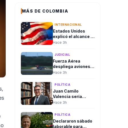
MÁS DE COLOMBIA
INTERNACIONAL
Estados Unidos
explicó el alcance y
en qué consiste el
Hace 3h
paquete de
seguridad de
JUDICIAL
US$1.000 millones
Fuerza Aérea
para Colombia tras
despliega aviones
la posesión de
Kfir hacia la
Hace 3h
Abelardo De La
Amazonía tras
Espriella
consejo de
POLÍTICA
seguridad del
s,
Juan Camilo
presidente
Valencia sería
es
designado como
Hace 3h
nuevo director de la
Agencia Nacional
POLÍTICA
e
de Minería
Declararon sábado
mo
laborable para