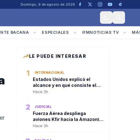
Domingo, 9 de agosto de 2026
ENTE BACANA
ESPECIALES
IFMNOTICIAS TV
MÁ
LE PUEDE INTERESAR
1
INTERNACIONAL
a
Estados Unidos explicó el
alcance y en qué consiste el
paquete de seguridad de
Hace 3h
US$1.000 millones para
Colombia tras la posesión de
2
JUDICIAL
Abelardo De La Espriella
Fuerza Aérea despliega
er
aviones Kfir hacia la Amazonía
tras consejo de seguridad del
Hace 3h
presidente