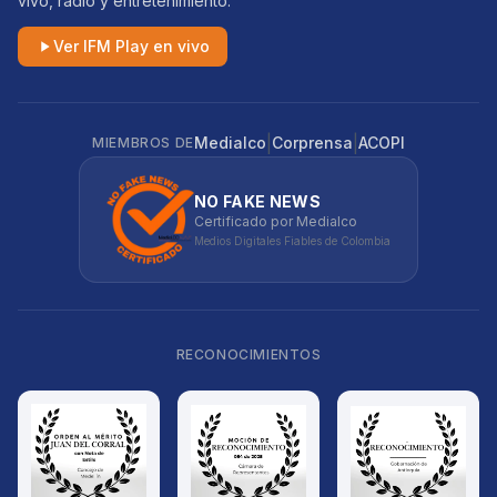
vivo, radio y entretenimiento.
Ver IFM Play en vivo
|
|
Medialco
Corprensa
ACOPI
MIEMBROS DE
NO FAKE NEWS
Certificado por Medialco
Medios Digitales Fiables de Colombia
RECONOCIMIENTOS