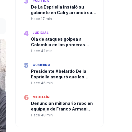
3
POLÍTICA
De La Espriella instaló su
gabinete en Cali y arrancó su
Gobierno con equipo paritario
Hace 17 min
4
JUDICIAL
Ola de ataques golpea a
Colombia en las primeras
horas del Gobierno de Abelardo
Hace 42 min
de la Espriella
5
GOBIERNO
Presidente Abelardo De la
Espriella aseguró que los
responsables del ataque en
Hace 46 min
Curumaní enfrentarán a la
justicia
6
MEDELLÍN
Denuncian millonario robo en
equipaje de Franco Armani
durante viaje a Medellín
Hace 48 min