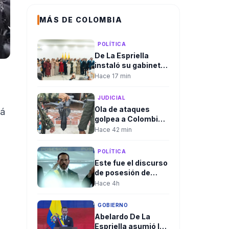
MÁS DE COLOMBIA
POLÍTICA
De La Espriella
instaló su gabinete
en Cali y arrancó su
Hace 17 min
Gobierno con
equipo paritario
JUDICIAL
Ola de ataques
tá
golpea a Colombia
en las primeras
Hace 42 min
horas del Gobierno
de Abelardo de la
POLÍTICA
Espriella
Este fue el discurso
de posesión de
Abelardo De La
Hace 4h
Espriella
GOBIERNO
Abelardo De La
Espriella asumió la