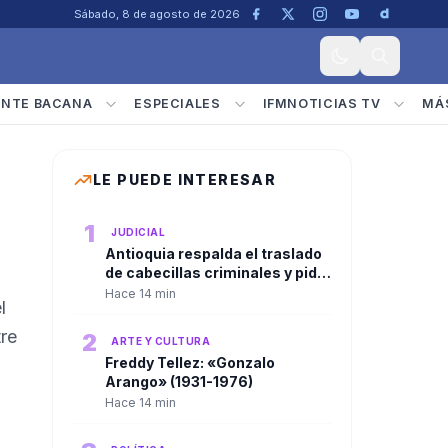
Sábado, 8 de agosto de 2026
ENTE BACANA
ESPECIALES
IFMNOTICIAS TV
MÁ
LE PUEDE INTERESAR
1
JUDICIAL
Antioquia respalda el traslado
de cabecillas criminales y pide
mantener la presión contra las
Hace 14 min
l
estructuras ilegales
tre
2
ARTE Y CULTURA
Freddy Tellez: «Gonzalo
Arango» (1931-1976)
Hace 14 min