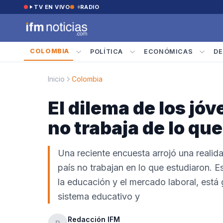
Saltar al contenido
TV EN VIVO
RADIO
COLOMBIA
POLÍTICA
ECONÓMICAS
DE
Inicio
Colombia
El dilema de los j
no trabaja de lo qu
Una reciente encuesta arrojó una reali
país no trabajan en lo que estudiaron. E
la educación y el mercado laboral, está
sistema educativo y
Redacción IFM