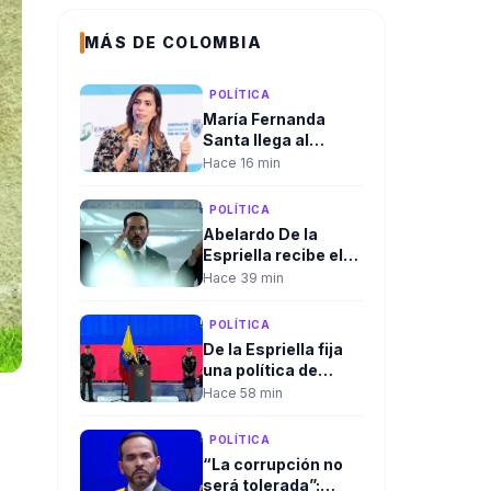
MÁS DE COLOMBIA
POLÍTICA
María Fernanda
Santa llega al
Gobierno. Será la
Hace 16 min
nueva viceministra
de Infraestructura
POLÍTICA
Abelardo De la
Espriella recibe el
mando supremo de
Hace 39 min
las Fuerzas
Militares en
POLÍTICA
solemne ceremonia
De la Espriella fija
de reconocimiento
una política de
de tropas
seguridad sin
Hace 58 min
negociación con
grupos armados y
POLÍTICA
promete un
“La corrupción no
gobierno con
será tolerada”: