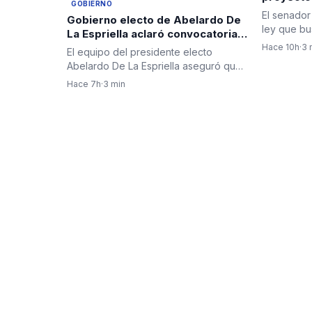
GOBIERNO
blindar l
El senador
Gobierno electo de Abelardo De
del país
ley que bu
La Espriella aclaró convocatoria a
abastecim
diplomáticos para su posesión y
Hace 10h
·
3 
El equipo del presidente electo
negó criterios políticos
Abelardo De La Espriella aseguró que
la invitación al cuerpo…
Hace 7h
·
3 min