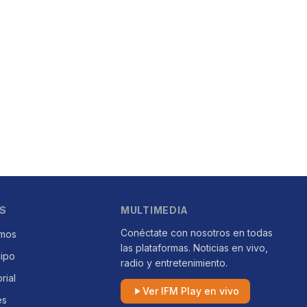
S
MULTIMEDIA
Conéctate con nosotros en todas
mos
las plataformas. Noticias en vivo,
uipo
radio y entretenimiento.
orial
Ver IFM Play en vivo
es