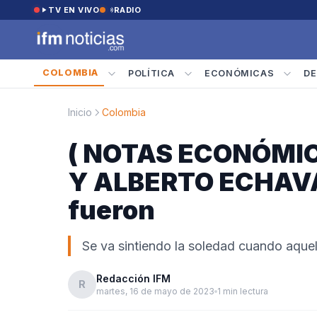
Saltar al contenido
TV EN VIVO
RADIO
COLOMBIA
POLÍTICA
ECONÓMICAS
DE
Inicio
Colombia
( NOTAS ECONÓMI
Y ALBERTO ECHAVAR
fueron
Se va sintiendo la soledad cuando aque
Redacción IFM
R
martes, 16 de mayo de 2023
1 min lectura