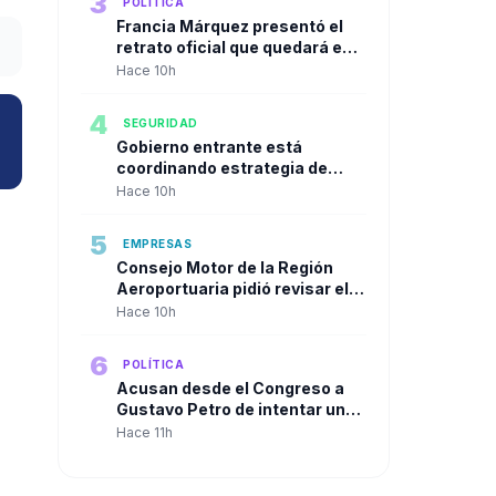
3
POLÍTICA
Francia Márquez presentó el
retrato oficial que quedará en
la Casa Vicepresidencial al
Hace 10h
cierre de su mandato
4
SEGURIDAD
Gobierno entrante está
coordinando estrategia de
seguridad urbana con alcaldes
Hace 10h
de las principales ciudades
5
EMPRESAS
Consejo Motor de la Región
Aeroportuaria pidió revisar el
Plan Maestro del José María
Hace 10h
Córdova y reclamó una visión
integral para la infraestructura
6
POLÍTICA
aérea del país
Acusan desde el Congreso a
Gustavo Petro de intentar un
"Golpe de Estado" en contra de
Hace 11h
Abelardo de la Espriella a solo
dos días de su posesión.