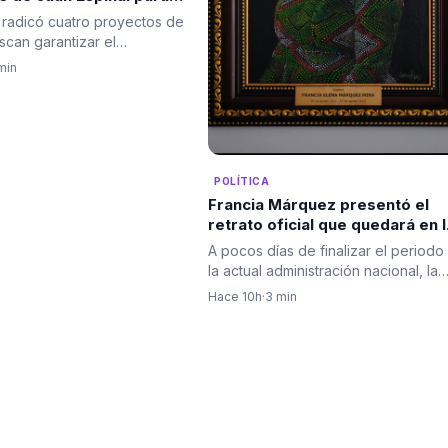
a seguridad energética
 radicó cuatro proyectos de
scan garantizar el
iento, promover una…
min
POLÍTICA
Francia Márquez presentó el
retrato oficial que quedará en l
Casa Vicepresidencial al cierre
A pocos días de finalizar el periodo
de su mandato
la actual administración nacional, la
vicepresidenta…
Hace 10h
·
3 min