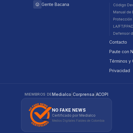
Gente Bacana
Código De
Manual de E
Protección 
LA/FT/FPA
Defensor d
Contacto
Paute con 
Términos y 
Privacidad
|
|
Medialco
Corprensa
ACOPI
MIEMBROS DE
NO FAKE NEWS
Certificado por Medialco
Medios Digitales Fiables de Colombia