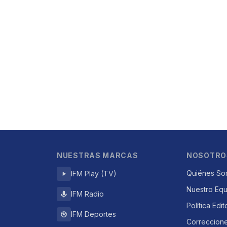
NUESTRAS MARCAS
NOSOTRO
Quiénes So
IFM Play (TV)
Nuestro Eq
IFM Radio
Política Edit
IFM Deportes
Correccion