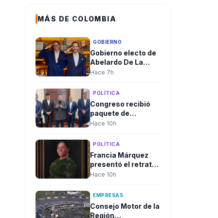
MÁS DE COLOMBIA
GOBIERNO
Gobierno electo de
Abelardo De La
Espriella aclaró
Hace 7h
convocatoria a
diplomáticos para
POLÍTICA
su posesión y negó
Congreso recibió
criterios políticos
paquete de
proyectos de Juan
Hace 10h
Espinal para blindar
la seguridad
POLÍTICA
energética del país
Francia Márquez
presentó el retrato
oficial que quedará
Hace 10h
en la Casa
Vicepresidencial al
EMPRESAS
cierre de su
Consejo Motor de la
mandato
Región