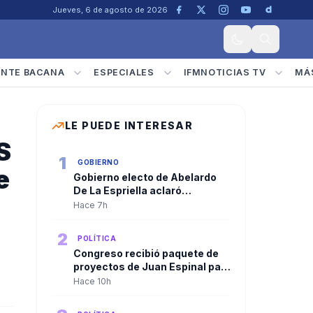
Jueves, 6 de agosto de 2026
ENTE BACANA
ESPECIALES
IFMNOTICIAS TV
MÁ
LE PUEDE INTERESAR
S
1
GOBIERNO
e
Gobierno electo de Abelardo
De La Espriella aclaró
convocatoria a diplomáticos
Hace 7h
para su posesión y negó
criterios políticos
2
POLÍTICA
Congreso recibió paquete de
proyectos de Juan Espinal para
blindar la seguridad energética
Hace 10h
del país