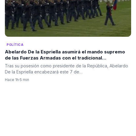
POLÍTICA
Abelardo De la Espriella asumirá el mando supremo
de las Fuerzas Armadas con el tradicional
“reconocimiento de tropas” en el Batallón Pichincha
Tras su posesión como presidente de la República, Abelardo
en el Día del Ejército.
De la Espriella encabezará este 7 de…
Hace 1h
·
5 min