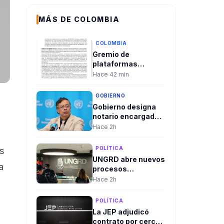
MÁS DE COLOMBIA
COLOMBIA
Gremio de
plataformas
denunció que
Hace 42 min
decreto del
Gobierno Petro
GOBIERNO
“hace trizas”
Gobierno designa
acuerdo sobre
notario encargado
seguridad social de
en Soacha tras
Hace 2h
repartidores
retiro forzoso del
titular
POLÍTICA
s
UNGRD abre nuevos
a
procesos
contractuales a un
Hace 2h
día del cambio de
gobierno y
POLÍTICA
aumentan los
La JEP adjudicó
cuestionamientos
contrato por cerca