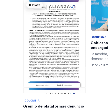
GOBIERNO
Gobierno
encargad
forzoso d
La medida
decreto del
busca gara
Hace 2h
·
3 m
COLOMBIA
Gremio de plataformas denunció