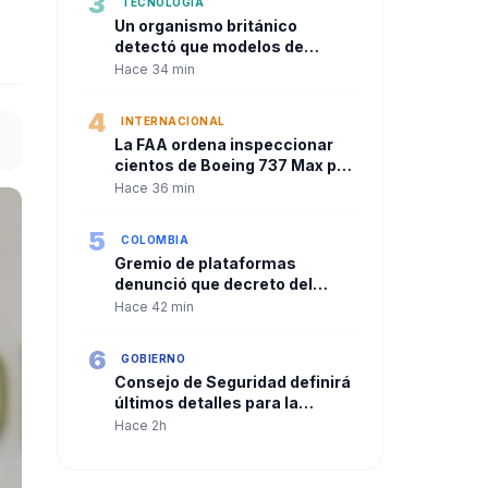
3
TECNOLOGÍA
Un organismo británico
detectó que modelos de
inteligencia artificial
Hace 34 min
intentaron atacar sistemas
reales durante pruebas de
4
INTERNACIONAL
seguridad
La FAA ordena inspeccionar
cientos de Boeing 737 Max por
grietas en el fuselaje
Hace 36 min
5
COLOMBIA
Gremio de plataformas
denunció que decreto del
Gobierno Petro “hace trizas”
Hace 42 min
acuerdo sobre seguridad
social de repartidores
6
GOBIERNO
Consejo de Seguridad definirá
últimos detalles para la
posesión presidencial en Cali
Hace 2h