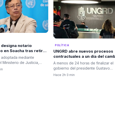
 designa notario
POLÍTICA
o en Soacha tras retiro
UNGRD abre nuevos procesos
el titular
contractuales a un día del cam
, adoptada mediante
de gobierno y aumentan los
 Ministerio de Justicia,
A menos de 24 horas de finalizar el
cuestionamientos sobre la
ntizar la continuidad…
gobierno del presidente Gustavo
in
contratación de última hora
Petro, continúan surgiendo…
Hace 2h
·
3 min