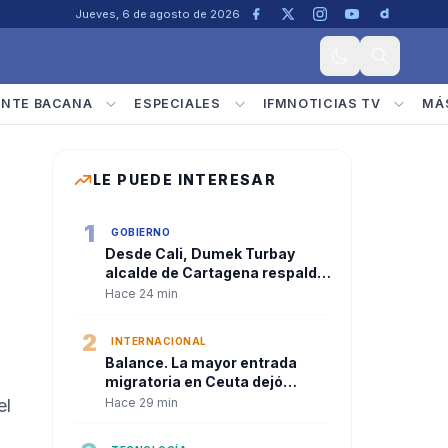
Jueves, 6 de agosto de 2026
ENTE BACANA
ESPECIALES
IFMNOTICIAS TV
MÁ
LE PUEDE INTERESAR
1
GOBIERNO
Desde Cali, Dumek Turbay
alcalde de Cartagena respaldó
la descentralización durante la
Hace 24 min
posesión presidencial
2
INTERNACIONAL
Balance. La mayor entrada
migratoria en Ceuta dejó
decenas de muertos y desató
el
Hace 29 min
una crisis política en la Unión
Europea