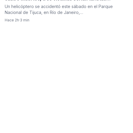
colombianas
Un helicóptero se accidentó este sábado en el Parque
Nacional de Tijuca, en Río de Janeiro,…
Hace 2h
·
3 min