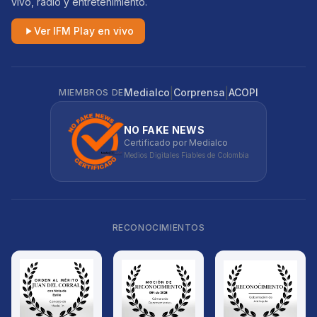
vivo, radio y entretenimiento.
Ver IFM Play en vivo
|
|
Medialco
Corprensa
ACOPI
MIEMBROS DE
NO FAKE NEWS
Certificado por Medialco
Medios Digitales Fiables de Colombia
RECONOCIMIENTOS