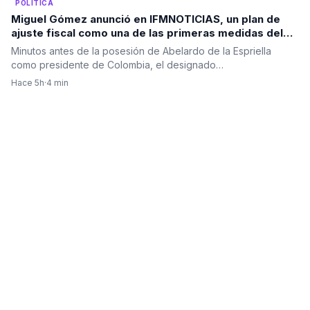
POLÍTICA
Miguel Gómez anunció en IFMNOTICIAS, un plan de
ajuste fiscal como una de las primeras medidas del
Gobierno de Abelardo De La Espriella
Minutos antes de la posesión de Abelardo de la Espriella
como presidente de Colombia, el designado…
Hace 5h
·
4 min