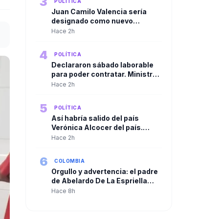
3
POLÍTICA
Juan Camilo Valencia sería
designado como nuevo
director de la Agencia Nacional
Hace 2h
de Minería
4
POLÍTICA
Declararon sábado laborable
para poder contratar. Ministro
de Agricultura cuestionó
Hace 2h
resolución de la ADR para
habilitar contrataciones por
5
POLÍTICA
más de $250.000 millones
Así habría salido del país
Verónica Alcocer del país.
Gustavo Petro la habría llevado
Hace 2h
a Cuba y de allí a Suecia
6
COLOMBIA
Orgullo y advertencia: el padre
de Abelardo De La Espriella
habla tras la posesión de su
Hace 8h
hijo como presidente