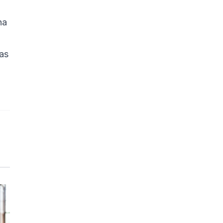
na
as