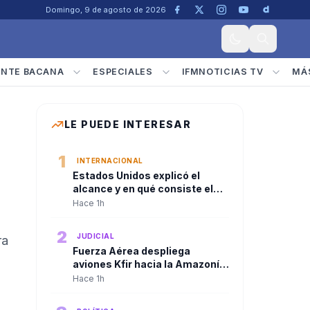
Domingo, 9 de agosto de 2026
ENTE BACANA
ESPECIALES
IFMNOTICIAS TV
MÁ
LE PUEDE INTERESAR
1
INTERNACIONAL
Estados Unidos explicó el
alcance y en qué consiste el
paquete de seguridad de
Hace 1h
US$1.000 millones para
Colombia tras la posesión de
2
JUDICIAL
ra
Abelardo De La Espriella
Fuerza Aérea despliega
aviones Kfir hacia la Amazonía
tras consejo de seguridad del
Hace 1h
presidente