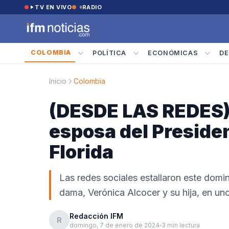
Saltar al contenido
TV EN VIVO
RADIO
COLOMBIA
POLÍTICA
ECONÓMICAS
DE
Inicio
Colombia
(DESDE LAS REDES) 
esposa del Presiden
Florida
Las redes sociales estallaron este domi
dama, Verónica Alcocer y su hija, en un
Redacción IFM
R
domingo, 7 de enero de 2024
3 min lectura