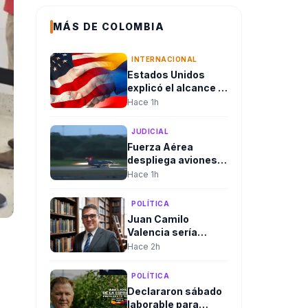
MÁS DE COLOMBIA
INTERNACIONAL
Estados Unidos
explicó el alcance y
en qué consiste el
Hace 1h
paquete de
seguridad de
JUDICIAL
US$1.000 millones
Fuerza Aérea
para Colombia tras
despliega aviones
la posesión de
Kfir hacia la
Hace 1h
Abelardo De La
Amazonía tras
Espriella
consejo de
POLÍTICA
seguridad del
Juan Camilo
presidente
Valencia sería
designado como
Hace 2h
nuevo director de la
Agencia Nacional
POLÍTICA
de Minería
Declararon sábado
laborable para