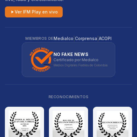
Ver IFM Play en vivo
|
|
Medialco
Corprensa
ACOPI
MIEMBROS DE
NO FAKE NEWS
Certificado por Medialco
Medios Digitales Fiables de Colombia
RECONOCIMIENTOS