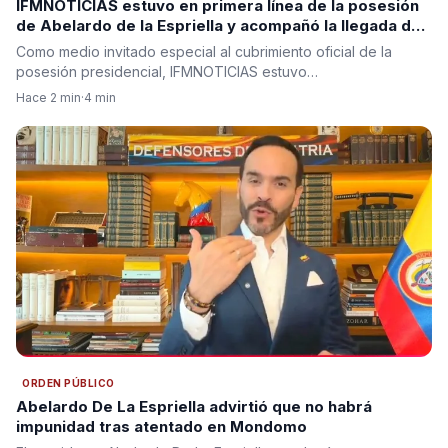
IFMNOTICIAS estuvo en primera línea de la posesión
de Abelardo de la Espriella y acompañó la llegada de
los protagonistas del nuevo Gobierno
Como medio invitado especial al cubrimiento oficial de la
posesión presidencial, IFMNOTICIAS estuvo…
Hace 2 min
·
4 min
ORDEN PÚBLICO
Abelardo De La Espriella advirtió que no habrá
impunidad tras atentado en Mondomo