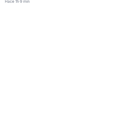
Hace 1h
·
9 min