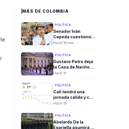
MÁS DE COLOMBIA
POLÍTICA
Senador Iván
Cepeda cuestionó
ite
la legitimidad del
Hace 18 min
nuevo gobierno y
ratificó la
POLÍTICA
o
continuidad de la
Gustavo Petro deja
oposición política
la Casa de Nariño
en la ceremonia de
Hace 1h
relevo presidencial
POLÍTICA
Cali tendrá una
jornada cálida y con
baja probabilidad de
Hace 1h
lluvia durante la
posesión
POLÍTICA
presidencial
Abelardo De la
Espriella asumirá el