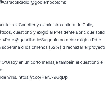
@CaracolRadio
⁩ ⁦⁦
@gobiernocolombi
itor. ex Canciller y ex ministro cultura de Chile,
cos, cuestionó y exigió al Presidente Boric que solic
: «Pdte ⁦@gabrilboric:Su gobierno debe exigir a Pdte
ón soberana d los chilenos (62%) d rechazar el proyect
y O’Grady en un corto mensaje también el cuestionó el
o.
side wins.
https://t.co/HeYJ79GqDp