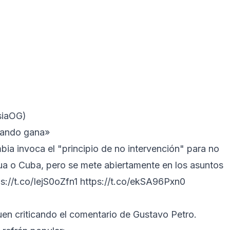
siaOG)
bando gana»
mbia invoca el "principio de no intervención" para no
gua o Cuba, pero se mete abiertamente en los asuntos
s://t.co/IejS0oZfn1
https://t.co/ekSA96Pxn0
)
uen criticando el comentario de Gustavo Petro.