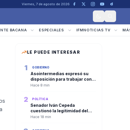
Viernes, 7 de agosto de 2026
ENTE BACANA
ESPECIALES
IFMNOTICIAS TV
MÁ
LE PUEDE INTERESAR
1
GOBIERNO
Asointermedias expresó su
disposición para trabajar con
el Gobierno de Abelardo de la
Hace 8 min
Espriella
2
POLÍTICA
nos
Senador Iván Cepeda
a
cuestionó la legitimidad del
nuevo gobierno y ratificó la
Hace 18 min
continuidad de la oposición
política