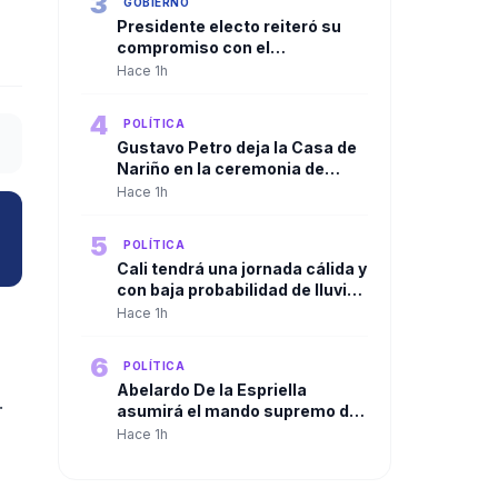
3
GOBIERNO
Presidente electo reiteró su
compromiso con el
cumplimiento de su programa
Hace 1h
de gobierno previo a la
posesión
4
POLÍTICA
Gustavo Petro deja la Casa de
Nariño en la ceremonia de
relevo presidencial
Hace 1h
5
POLÍTICA
Cali tendrá una jornada cálida y
con baja probabilidad de lluvia
durante la posesión
Hace 1h
presidencial
6
POLÍTICA
Abelardo De la Espriella
.
asumirá el mando supremo de
las Fuerzas Armadas con el
Hace 1h
tradicional “reconocimiento de
tropas” en el Batallón
Pichincha en el Día del Ejército.