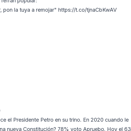
 refrán popular:
, pon la tuya a remojar"
https://t.co/tjnaCbKwAV
)
ce el Presidente Petro en su trino. En 2020 cuando le
 una nueva Constitución? 78% voto Apruebo. Hoy el 