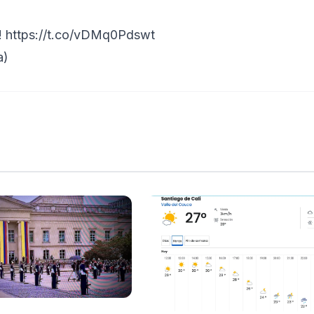
!
https://t.co/vDMq0Pdswt
a)