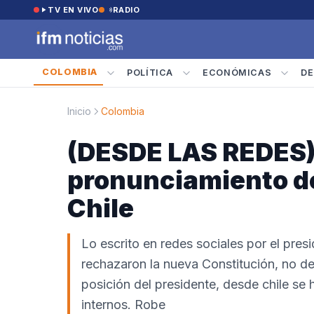
Saltar al contenido
TV EN VIVO
RADIO
COLOMBIA
POLÍTICA
ECONÓMICAS
DE
Inicio
Colombia
(DESDE LAS REDES) 
pronunciamiento de
Chile
Lo escrito en redes sociales por el pres
rechazaron la nueva Constitución, no dej
posición del presidente, desde chile se h
internos. Robe