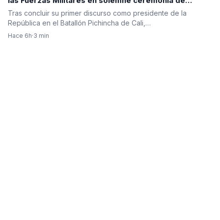
las Fuerzas Militares en solemne ceremonia de
reconocimiento de tropas
Tras concluir su primer discurso como presidente de la
República en el Batallón Pichincha de Cali,…
Hace 6h
·
3 min