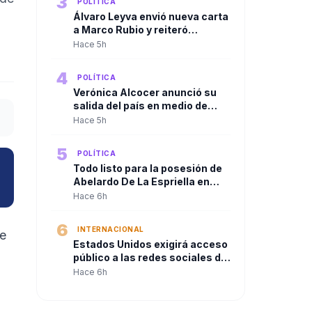
3
POLÍTICA
Congreso.
Álvaro Leyva envió nueva carta
a Marco Rubio y reiteró
denuncias contra Gustavo
Hace 5h
Petro ante autoridades de
Estados Unidos
4
POLÍTICA
Verónica Alcocer anunció su
salida del país en medio de
investigaciones preliminares,
Hace 5h
a un día del cambio de
gobierno. La pregunta es:
5
POLÍTICA
¿también se irá Petro?
Todo listo para la posesión de
Abelardo De La Espriella en
Cali
Hace 6h
6
INTERNACIONAL
ue
Estados Unidos exigirá acceso
público a las redes sociales de
quienes soliciten visa
Hace 6h