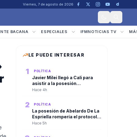
Viernes, 7 de agosto de 2026
ENTE BACANA
ESPECIALES
IFMNOTICIAS TV
MÁ
LE PUEDE INTERESAR
»
1
POLÍTICA
r
Javier Milei llegó a Cali para
asistir a la posesión
presidencial de Abelardo De La
Hace 4h
Espriella
2
POLÍTICA
La posesión de Abelardo De La
Espriella rompería el protocolo
tradicional. El discurso
Hace 5h
e
presidencial sería ante las
Fuerzas Militares, no ante el
ede