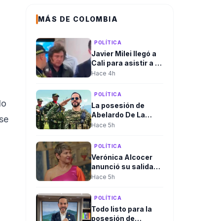
MÁS DE COLOMBIA
POLÍTICA
Javier Milei llegó a
Cali para asistir a la
posesión
Hace 4h
presidencial de
Abelardo De La
POLÍTICA
Espriella
do
La posesión de
Abelardo De La
se
Espriella rompería
Hace 5h
el protocolo
tradicional. El
POLÍTICA
discurso
Verónica Alcocer
presidencial sería
anunció su salida
ante las Fuerzas
del país en medio de
Hace 5h
Militares, no ante el
investigaciones
Congreso.
preliminares, a un
POLÍTICA
día del cambio de
Todo listo para la
gobierno. La
posesión de