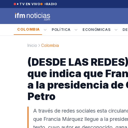
Saltar al contenido
TV EN VIVO
RADIO
COLOMBIA
POLÍTICA
ECONÓMICAS
DE
Inicio
Colombia
(DESDE LAS REDES) 
que indica que Fran
a la presidencia de
Petro
A través de redes sociales esta circulan
que Francia Márquez llegue a la presiden
texto, cuyo autor es desconocido, gana 