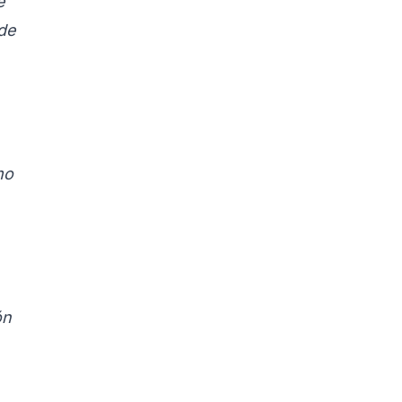
e
 de
mo
ón