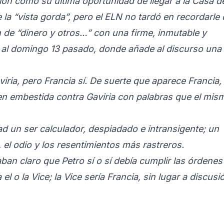
ión como su última oportunidad de llegar a la Casa d
e la “vista gorda”, pero el ELN no tardó en recordarle
de “dinero y otros…” con una firme, inmutable y
s al domingo 13 pasado, donde añade al discurso una
viria, pero Francia sí. De suerte que aparece Francia,
en embestida contra Gaviria con palabras que el mis
idad un ser calculador, despiadado e intransigente; un
 el odio y los resentimientos más rastreros.
aban claro que Petro sí o sí debía cumplir las órdenes
a el o la Vice; la Vice sería Francia, sin lugar a discusi