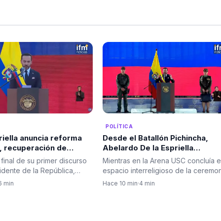
POLÍTICA
riella anuncia reforma
Desde el Batallón Pichincha,
a, recuperación de
Abelardo De la Espriella
 y una apuesta por el
pronunció su primer discurso
 final de su primer discurso
Mientras en la Arena USC concluía e
 educación y la familia.
como presidente y comandant
dente de la República,
espacio interreligioso de la ceremo
supremo de las Fuerzas Militar
e la Espriella…
de posesión, el…
6 min
Hace 10 min
·
4 min