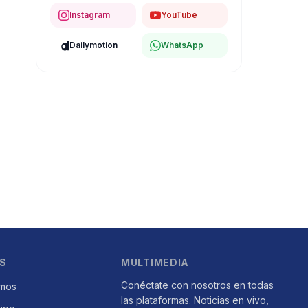
Instagram
YouTube
Dailymotion
WhatsApp
S
MULTIMEDIA
Conéctate con nosotros en todas
mos
las plataformas. Noticias en vivo,