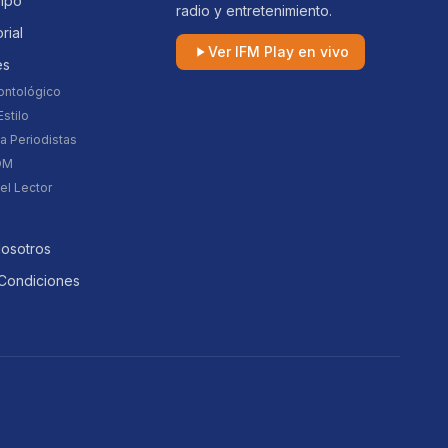
uipo
radio y entretenimiento.
orial
Ver IFM Play en vivo
es
ontológico
stilo
a Periodistas
DM
el Lector
Nosotros
Condiciones