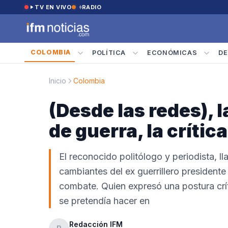
Saltar al contenido
TV EN VIVO
RADIO
COLOMBIA
POLÍTICA
ECONÓMICAS
DE
Inicio
Colombia
(Desde las redes), 
de guerra, la crític
El reconocido politólogo y periodista, l
cambiantes del ex guerrillero president
combate. Quien expresó una postura críti
se pretendía hacer en
Redacción IFM