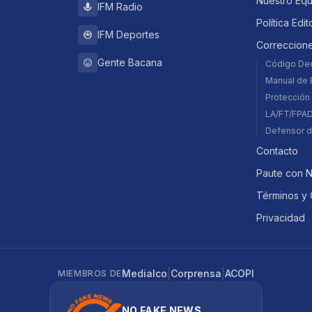
Nuestro Eq
IFM Radio
Política Edit
IFM Deportes
Correccion
Gente Bacana
Código De
Manual de E
Protección 
LA/FT/FPA
Defensor d
Contacto
Paute con 
Términos y 
Privacidad
|
|
Medialco
Corprensa
ACOPI
MIEMBROS DE
NO FAKE NEWS