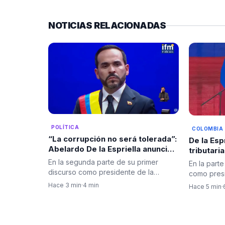
NOTICIAS RELACIONADAS
POLÍTICA
COLOMBIA
“La corrupción no será tolerada”:
De la Esp
Abelardo De la Espriella anunció
tributari
una ofensiva con inteligencia
Ecopetrol
En la segunda parte de su primer
En la parte
artificial, austeridad y mérito
campo, la
discurso como presidente de la
como presi
como ejes de gobierno
República, Abelardo De la Espriella…
Abelardo D
Hace 3 min
·
4 min
Hace 5 min
·