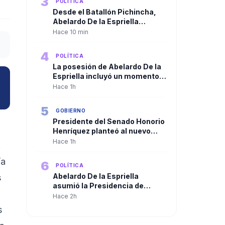
3
POLÍTICA
Desde el Batallón Pichincha,
Abelardo De la Espriella
pronunció su primer discurso
Hace 10 min
como presidente y
comandante supremo de las
4
POLÍTICA
Fuerzas Militares
La posesión de Abelardo De la
Espriella incluyó un momento
de oración y diálogo
Hace 1h
interreligioso por el futuro de
Colombia
5
GOBIERNO
Presidente del Senado Honorio
Henríquez planteó al nuevo
Gobierno una agenda centrada
Hace 1h
.
en seguridad, salud, economía
y lucha contra la corrupción
ía
6
POLÍTICA
Abelardo De la Espriella
s
asumió la Presidencia de
Colombia y José Manuel
Hace 2h
Restrepo se posesionó como
s
vicepresidente