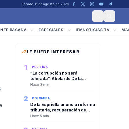
Sábado, 8 de agosto de 2026
ENTE BACANA
ESPECIALES
IFMNOTICIAS TV
MÁ
LE PUEDE INTERESAR
s
1
POLÍTICA
“La corrupción no será
tolerada”: Abelardo De la
Espriella anunció una ofensiva
Hace 3 min
s
con inteligencia artificial,
austeridad y mérito como ejes
2
COLOMBIA
de gobierno
De la Espriella anuncia reforma
e
tributaria, recuperación de
Ecopetrol y una apuesta por el
Hace 5 min
campo, la educación y la
familia.