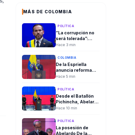
s,
MÁS DE COLOMBIA
POLÍTICA
“La corrupción no
será tolerada”:
Abelardo De la
Hace 3 min
Espriella anunció
una ofensiva con
COLOMBIA
inteligencia
De la Espriella
artificial,
anuncia reforma
austeridad y mérito
tributaria,
Hace 5 min
como ejes de
recuperación de
gobierno
Ecopetrol y una
POLÍTICA
apuesta por el
Desde el Batallón
campo, la
Pichincha, Abelardo
educación y la
De la Espriella
Hace 10 min
familia.
pronunció su primer
discurso como
POLÍTICA
presidente y
La posesión de
comandante
Abelardo De la