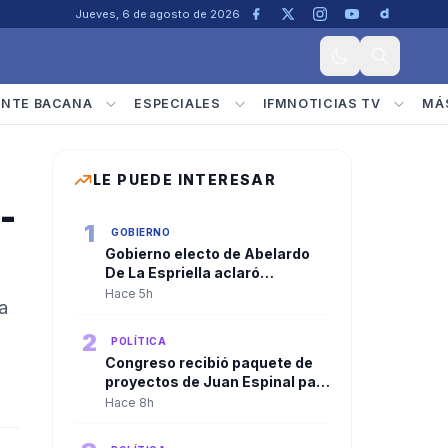
Jueves, 6 de agosto de 2026
ENTE BACANA
ESPECIALES
IFMNOTICIAS TV
MÁ
LE PUEDE INTERESAR
-
1
GOBIERNO
Gobierno electo de Abelardo
De La Espriella aclaró
convocatoria a diplomáticos
Hace 5h
a
para su posesión y negó
criterios políticos
2
POLÍTICA
Congreso recibió paquete de
proyectos de Juan Espinal para
blindar la seguridad energética
Hace 8h
del país