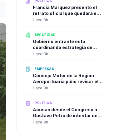
3
POLÍTICA
Francia Márquez presentó el
retrato oficial que quedará en
la Casa Vicepresidencial al
Hace 8h
cierre de su mandato
4
SEGURIDAD
Gobierno entrante está
coordinando estrategia de
seguridad urbana con alcaldes
Hace 8h
de las principales ciudades
5
EMPRESAS
Consejo Motor de la Región
Aeroportuaria pidió revisar el
Plan Maestro del José María
Hace 8h
Córdova y reclamó una visión
integral para la infraestructura
6
POLÍTICA
aérea del país
Acusan desde el Congreso a
Gustavo Petro de intentar un
"Golpe de Estado" en contra de
Hace 9h
Abelardo de la Espriella a solo
dos días de su posesión.