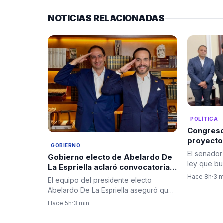
NOTICIAS RELACIONADAS
POLÍTICA
Congreso
proyecto
GOBIERNO
blindar l
El senador
Gobierno electo de Abelardo De
del país
ley que bu
La Espriella aclaró convocatoria a
abastecim
diplomáticos para su posesión y
Hace 8h
·
3 m
El equipo del presidente electo
negó criterios políticos
Abelardo De La Espriella aseguró que
la invitación al cuerpo…
Hace 5h
·
3 min