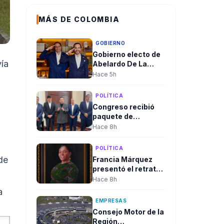
MÁS DE COLOMBIA
GOBIERNO
Gobierno electo de
vía
Abelardo De La
Espriella aclaró
Hace 5h
convocatoria a
diplomáticos para
POLÍTICA
su posesión y negó
Congreso recibió
criterios políticos
paquete de
proyectos de Juan
Hace 8h
Espinal para blindar
la seguridad
POLÍTICA
energética del país
de
Francia Márquez
presentó el retrato
oficial que quedará
Hace 8h
en la Casa
a
Vicepresidencial al
EMPRESAS
cierre de su
Consejo Motor de la
mandato
Región