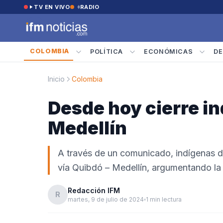
Saltar al contenido
TV EN VIVO
RADIO
COLOMBIA
POLÍTICA
ECONÓMICAS
DE
Inicio
Colombia
Desde hoy cierre in
Medellín
A través de un comunicado, indígenas de
vía Quibdó – Medellín, argumentando la 
Redacción IFM
R
martes, 9 de julio de 2024
1 min lectura