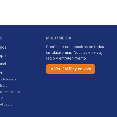
S
MULTIMEDIA
Conéctate con nosotros en todas
mos
las plataformas. Noticias en vivo,
uipo
radio y entretenimiento.
orial
Ver IFM Play en vivo
es
ontológico
stilo
a Periodistas
DM
el Lector