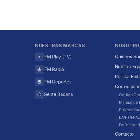
NUESTRAS MARCAS
NOSOTRO
Quiénes So
IFM Play (TV)
Nuestro Eq
IFM Radio
Política Edit
IFM Deportes
Correccion
Gente Bacana
Código De
Manual de E
Protección 
LA/FT/FPA
Defensor d
Contacto