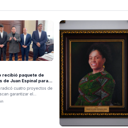
 recibió paquete de
s de Juan Espinal para
a seguridad energética
 radicó cuatro proyectos de
scan garantizar el
iento, promover una…
in