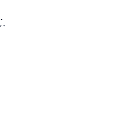
a
 de