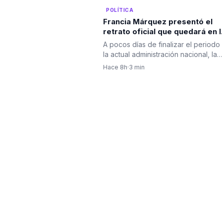
POLÍTICA
Francia Márquez presentó el
retrato oficial que quedará en l
Casa Vicepresidencial al cierre
A pocos días de finalizar el periodo
de su mandato
la actual administración nacional, la
vicepresidenta…
Hace 8h
·
3 min