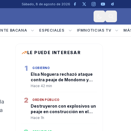
Sábado, 8 de agosto de 2026
ENTE BACANA
ESPECIALES
IFMNOTICIAS TV
MÁ
LE PUEDE INTERESAR
1
GOBIERNO
Elsa Noguera rechazó ataque
contra peaje de Mondomo y
anunció acciones para
Hace 42 min
continuar las obras
2
ORDEN PÚBLICO
la
Destruyeron con explosivos un
ra
peaje en construcción en el
norte del Cauca
Hace 1h