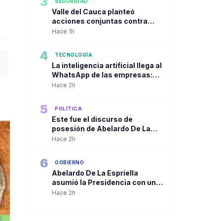
3
SEGURIDAD
Valle del Cauca planteó
acciones conjuntas contra
economías ilícitas en primer
Hace 1h
consejo de seguridad del
presidente De la Espriella
4
TECNOLOGÍA
La inteligencia artificial llega al
WhatsApp de las empresas:
así cambia la atención al
Hace 2h
cliente en Colombia
5
POLÍTICA
Este fue el discurso de
posesión de Abelardo De La
Espriella
Hace 2h
6
GOBIERNO
Abelardo De La Espriella
asumió la Presidencia con un
discurso centrado en orden,
Hace 2h
seguridad y regeneración
nacional