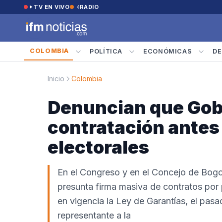
Saltar al contenido
TV EN VIVO
RADIO
COLOMBIA
POLÍTICA
ECONÓMICAS
DE
Inicio
Colombia
Denuncian que Gobi
contratación antes
electorales
En el Congreso y en el Concejo de Bogot
presunta firma masiva de contratos por 
en vigencia la Ley de Garantías, el pas
representante a la