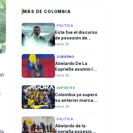
MÁS DE COLOMBIA
POLÍTICA
Este fue el discurso
de posesión de
Abelardo De La
Hace 2h
Espriella
GOBIERNO
Abelardo De La
Espriella asumió la
en
Presidencia con un
Hace 2h
discurso centrado
en orden, seguridad
DEPORTES
y regeneración
l
Colombia ya superó
nacional
su anterior marca
en los Juegos
Hace 3h
Centroamericanos
y del Caribe
POLÍTICA
Abelardo de la
la
Espriella posesionó