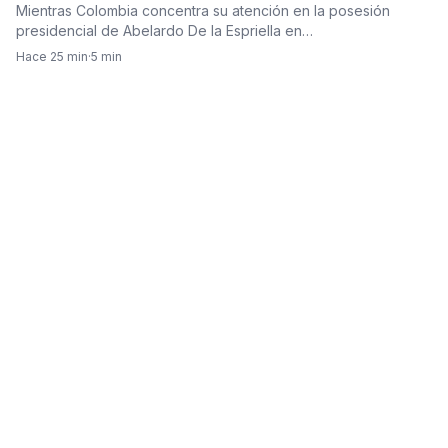
regiones del país, ninguno en el Valle.
Mientras Colombia concentra su atención en la posesión
presidencial de Abelardo De la Espriella en…
Hace 25 min
·
5 min