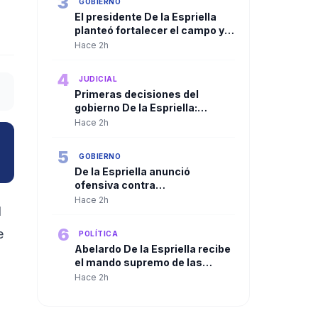
3
GOBIERNO
El presidente De la Espriella
planteó fortalecer el campo y
ampliar la presencia del Estado
Hace 2h
en las regiones
4
JUDICIAL
Primeras decisiones del
gobierno De la Espriella:
Trasladan a más de 100
Hace 2h
cabecillas criminales a
cárceles de máxima seguridad
5
GOBIERNO
De la Espriella anunció
ofensiva contra
organizaciones criminales y
Hace 2h
l
defendió independencia de
poderes
6
e
POLÍTICA
Abelardo De la Espriella recibe
el mando supremo de las
Fuerzas Militares en solemne
Hace 2h
ceremonia de reconocimiento
de tropas