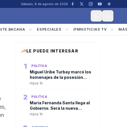
Sábado, 8 de agosto de 2026
NTE BACANA
ESPECIALES
IFMNOTICIAS TV
MÁ
LE PUEDE INTERESAR
1
POLÍTICA
Miguel Uribe Turbay marcó los
homenajes de la posesión
presidencial de Abelardo De la
Hace 1h
Espriella
2
POLÍTICA
e
María Fernanda Santa llega al
es,
Gobierno. Será la nueva
viceministra de
on
Hace 1h
Infraestructura