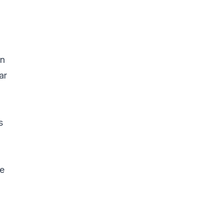
ón
ar
s
de