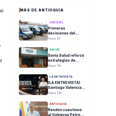
MÁS DE ANTIOQUIA
el
JUDICIAL
Primeras
decisiones del
gobierno De la
Hace 2h
Espriella: Trasladan
,
a más de 100
SALUD
cabecillas
Savia Salud reforzó
criminales a
l
estrategias de
cárceles de máxima
prevención y
Hace 11h
seguridad
acceso a métodos
anticonceptivos
LA ENTREVISTA
para sus afiliados
(LA ENTREVISTA)
Santiago Valencia:
“El mayor reto del
Hace 13h
nuevo Gobierno
será recuperar la
ANTIOQUIA
institucionalidad y
Rendón cuestionó
reconstruir la
al Gobierno Petro