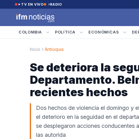
Saltar al contenido
TV EN VIVO
RADIO
COLOMBIA
POLÍTICA
ECONÓMICAS
DE
Inicio
Antioquia
Se deteriora la seg
Departamento. Belmi
recientes hechos
Dos hechos de violencia el domingo y el
el deterioro en la seguidad en el depart
se desplegaron acciones conducentes a a
las autorida