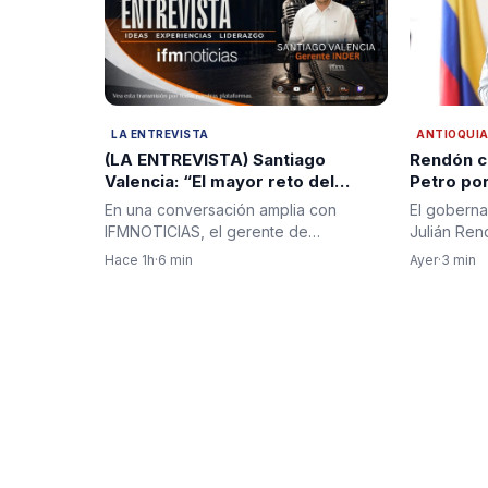
LA ENTREVISTA
ANTIOQUI
(LA ENTREVISTA) Santiago
Rendón c
Valencia: “El mayor reto del
Petro por
nuevo Gobierno será recuperar
de captur
En una conversación amplia con
El goberna
la institucionalidad y reconstruir
tras admi
IFMNOTICIAS, el gerente de
Julián Ren
la confianza en el país”
de paz
Indeportes Antioquia, Santiago
cuestionam
Hace 1h
·
6 min
Ayer
·
3 min
Valencia,…