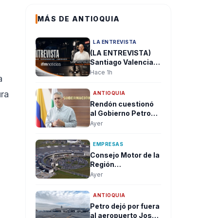
MÁS DE ANTIOQUIA
LA ENTREVISTA
(LA ENTREVISTA)
Santiago Valencia:
“El mayor reto del
Hace 1h
a
nuevo Gobierno
será recuperar la
ura
ANTIOQUIA
institucionalidad y
Rendón cuestionó
reconstruir la
al Gobierno Petro
confianza en el
por no reactivar la
Ayer
país”
orden de captura
contra alias
EMPRESAS
"Calarcá" tras
Consejo Motor de la
admitir fracaso del
Región
proceso de paz
Aeroportuaria pidió
Ayer
revisar el Plan
Maestro del José
ANTIOQUIA
María Córdova y
Petro dejó por fuera
reclamó una visión
al aeropuerto José