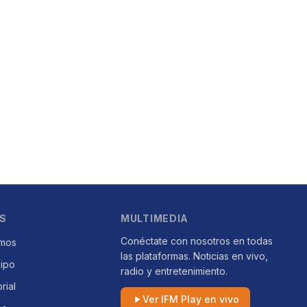
S
MULTIMEDIA
Conéctate con nosotros en todas
mos
las plataformas. Noticias en vivo,
uipo
radio y entretenimiento.
orial
Ver IFM Play en vivo