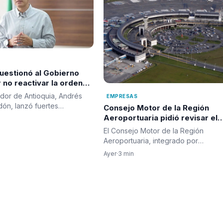
A
uestionó al Gobierno
 no reactivar la orden
a contra alias "Calarcá"
dor de Antioquia, Andrés
EMPRESAS
tir fracaso del proceso
dón, lanzó fuertes
Consejo Motor de la Región
ientos al Gobierno…
Aeroportuaria pidió revisar el
Plan Maestro del José María
El Consejo Motor de la Región
Córdova y reclamó una visión
Aeroportuaria, integrado por
integral para la infraestructura
organizaciones del Grupo
Ayer
·
3 min
aérea del país
Infraestructura…