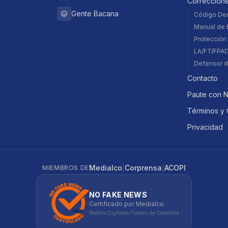
Correccion
Gente Bacana
Código De
Manual de E
Protección 
LA/FT/FPA
Defensor d
Contacto
Paute con 
Términos y 
Privacidad
|
|
Medialco
Corprensa
ACOPI
MIEMBROS DE
NO FAKE NEWS
Certificado por Medialco
Medios Digitales Fiables de Colombia