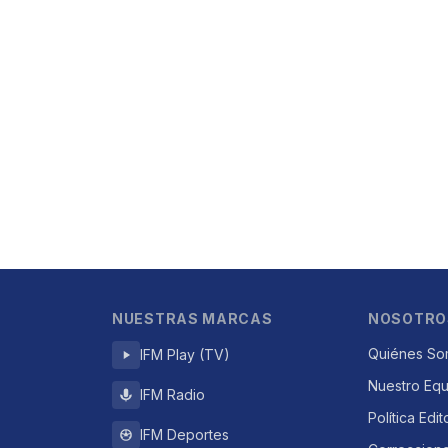
NUESTRAS MARCAS
NOSOTRO
Quiénes So
IFM Play (TV)
Nuestro Eq
IFM Radio
Política Edit
IFM Deportes