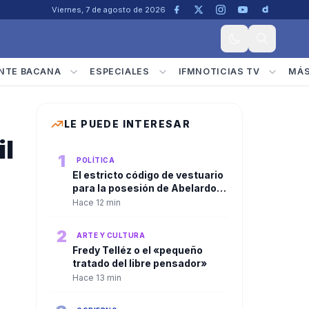
Viernes, 7 de agosto de 2026
NTE BACANA
ESPECIALES
IFMNOTICIAS TV
MÁ
LE PUEDE INTERESAR
il
1
POLÍTICA
El estricto código de vestuario
para la posesión de Abelardo
De La Espriella despierta
Hace 12 min
expectativa entre los
invitados: Color negro
2
ARTE Y CULTURA
Fredy Telléz o el «pequeño
tratado del libre pensador»
Hace 13 min