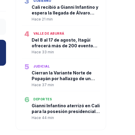
3
GOBIERNO
Cali recibió a Gianni Infantino y
espera la llegada de Álvaro
Uribe tras la ausencia
Hace 21 min
confirmada de Bernie Moreno
4
VALLE DE ABURRÁ
Del 8 al 17 de agosto, Itagüí
ofrecerá más de 200 eventos
gratuitos para habitantes y
Hace 33 min
visitantes en sus tradicionales
fiestas
5
JUDICIAL
Cierran la Variante Norte de
Popayán por hallazgo de un
cilindro sospechoso;
Hace 37 min
autoridades realizaron
destrucción controlada
6
DEPORTES
Gianni Infantino aterrizó en Cali
para la posesión presidencial.
El fútbol mundial también dijo
Hace 44 min
presente.