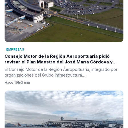
EMPRESAS
Consejo Motor de la Región Aeroportuaria pidió
revisar el Plan Maestro del José María Córdova y
reclamó una visión integral para la infraestructura
El Consejo Motor de la Región Aeroportuaria, integrado por
aérea del país
organizaciones del Grupo Infraestructura…
Hace 19h
·
3 min