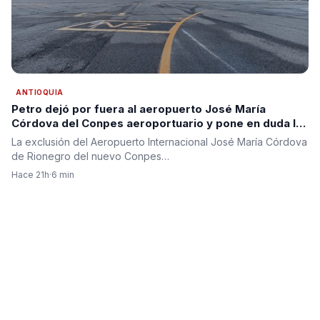
ANTIOQUIA
Petro dejó por fuera al aeropuerto José María
Córdova del Conpes aeroportuario y pone en duda la
segunda pista para Antioquia
La exclusión del Aeropuerto Internacional José María Córdova
de Rionegro del nuevo Conpes…
Hace 21h
·
6 min