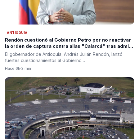
ANTIOQUIA
Rendón cuestionó al Gobierno Petro por no reactivar
la orden de captura contra alias "Calarcá" tras admitir
fracaso del proceso de paz
El gobernador de Antioquia, Andrés Julián Rendón, lanzó
fuertes cuestionamientos al Gobierno…
Hace 6h
·
3 min