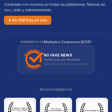
Conéctate con nosotros en todas las plataformas. Noticias en
vivo, radio y entretenimiento.
Ver IFM Play en vivo
|
|
Medialco
Corprensa
ACOPI
MIEMBROS DE
NO FAKE NEWS
Certificado por Medialco
Medios Digitales Fiables de Colombia
RECONOCIMIENTOS