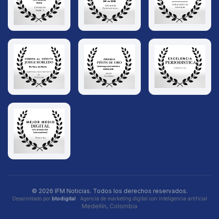
© 2026 IFM Noticias. Todos los derechos reservados.
Desarrollado por
btodigital
· Agencia de marketing digital con inteligencia artificial
Medellín, Colombia