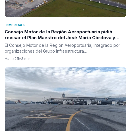
EMPRESAS
Consejo Motor de la Región Aeroportuaria pidió
revisar el Plan Maestro del José María Córdova y
reclamó una visión integral para la infraestructura
El Consejo Motor de la Región Aeroportuaria, integrado por
aérea del país
organizaciones del Grupo Infraestructura…
Hace 21h
·
3 min