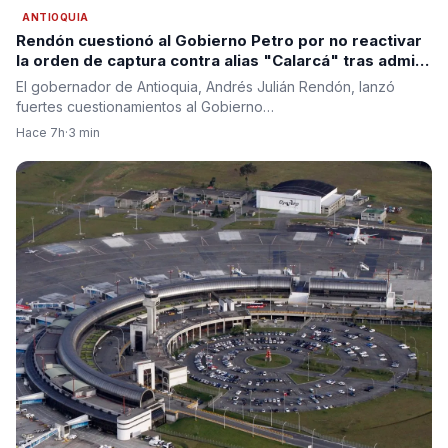
ANTIOQUIA
Rendón cuestionó al Gobierno Petro por no reactivar
la orden de captura contra alias "Calarcá" tras admitir
fracaso del proceso de paz
El gobernador de Antioquia, Andrés Julián Rendón, lanzó
fuertes cuestionamientos al Gobierno…
Hace 7h
·
3 min