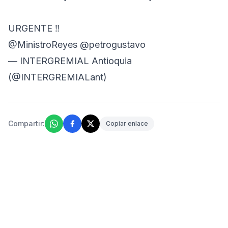
URGENTE ‼️
@MinistroReyes
@petrogustavo
— INTERGREMIAL Antioquia
(@INTERGREMIALant)
Compartir:
Copiar enlace