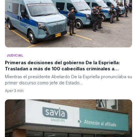
JUDICIAL
Primeras decisiones del gobierno De la Espriella:
Trasladan a más de 100 cabecillas criminales a
cárceles de máxima seguridad
Mientras el presidente Abelardo De la Espriella pronunciaba su
primer discurso como jefe de Estado…
Ayer
·
3 min