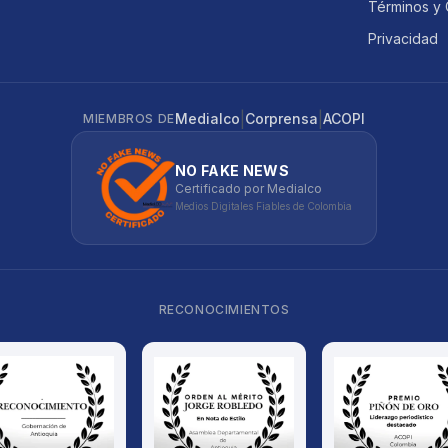
Términos y 
Privacidad
|
|
Medialco
Corprensa
ACOPI
MIEMBROS DE
NO FAKE NEWS
Certificado por Medialco
Medios Digitales Fiables de Colombia
RECONOCIMIENTOS