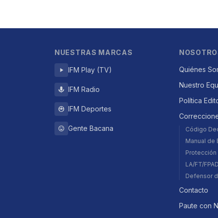
NUESTRAS MARCAS
NOSOTRO
Quiénes So
IFM Play (TV)
Nuestro Eq
IFM Radio
Política Edit
IFM Deportes
Correccion
Gente Bacana
Código De
Manual de E
Protección 
LA/FT/FPA
Defensor d
Contacto
Paute con 