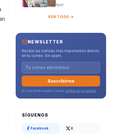
confianza en el
por no reactivar la
Ayer
país”
a
orden de captura
contra alias
VER TODO →
an
"Calarcá" tras
admitir fracaso del
proceso de paz
NEWSLETTER
Recibe las noticias más importantes directo
en tu correo. Sin spam.
Suscribirme
Al suscribirte aceptas nuestra
política de privacidad
.
SÍGUENOS
Facebook
X