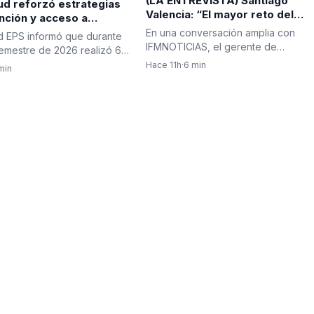
(LA ENTREVISTA) Santiago
ud reforzó estrategias
Valencia: “El mayor reto del
nción y acceso a
nuevo Gobierno será recupera
anticonceptivos para
En una conversación amplia con
d EPS informó que durante
la institucionalidad y reconstrui
ados
IFMNOTICIAS, el gerente de
semestre de 2026 realizó 64
la confianza en el país”
Indeportes Antioquia, Santiago
e planificación…
Hace 11h
·
6 min
min
Valencia,…