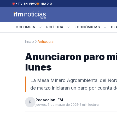
Saltar al contenido
TV EN VIVO
RADIO
COLOMBIA
POLÍTICA
ECONÓMICAS
DE
Inicio
Antioquia
Anunciaron paro mi
lunes
La Mesa Minero Agroambiental del Norde
de marzo iniciaran un paro por cuenta de
Redacción IFM
R
jueves, 6 de marzo de 2025
2 min lectura