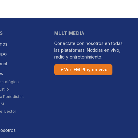
S
MULTIMEDIA
Conéctate con nosotros en todas
mos
las plataformas. Noticias en vivo,
uipo
radio y entretenimiento.
orial
Ver IFM Play en vivo
es
ontológico
stilo
a Periodistas
DM
el Lector
Nosotros