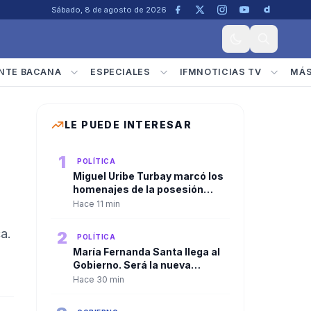
Sábado, 8 de agosto de 2026
NTE BACANA
ESPECIALES
IFMNOTICIAS TV
MÁ
LE PUEDE INTERESAR
1
POLÍTICA
Miguel Uribe Turbay marcó los
homenajes de la posesión
presidencial de Abelardo De la
Hace 11 min
Espriella
a.
2
POLÍTICA
María Fernanda Santa llega al
Gobierno. Será la nueva
viceministra de
Hace 30 min
Infraestructura