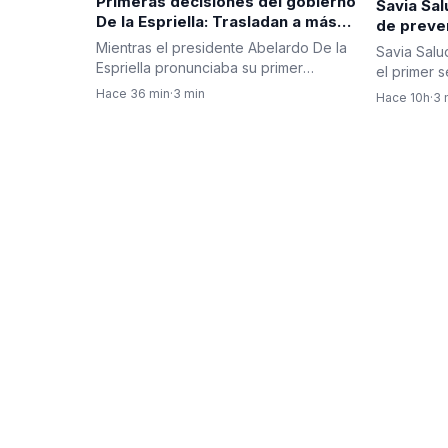
Primeras decisiones del gobierno
Savia Sal
De la Espriella: Trasladan a más
de preve
de 100 cabecillas criminales a
métodos 
Mientras el presidente Abelardo De la
Savia Salu
cárceles de máxima seguridad
sus afili
Espriella pronunciaba su primer
el primer 
discurso como jefe de Estado…
jornadas d
Hace 36 min
·
3 min
Hace 10h
·
3 