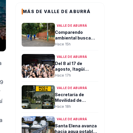
MÁS DE VALLE DE ABURRÁ
VALLE DE ABURRÁ
Comparendo
ambiental busca
prevenir la
Hace 15h
disposición
inadecuada de
VALLE DE ABURRÁ
residuos en Bello
a
Del 8 al 17 de
agosto, Itagüí
ofrecerá más de
Hace 17h
200 eventos
 9
gratuitos para
VALLE DE ABURRÁ
r
habitantes y
Secretaría de
visitantes en sus
Movilidad de
í
tradicionales
Envigado
Hace 18h
fiestas
suspenderá la
atención al público
a
VALLE DE ABURRÁ
mañana sábado 8
Santa Elena avanza
de agosto
hacia agua potable