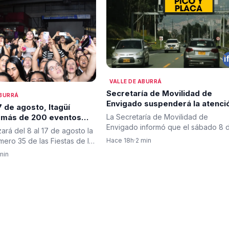
VALLE DE ABURRÁ
Secretaría de Movilidad de
ABURRÁ
Envigado suspenderá la atenci
17 de agosto, Itagüí
al público mañana sábado 8 de
La Secretaría de Movilidad de
 más de 200 eventos
agosto
Envigado informó que el sábado 8 
 para habitantes y
izará del 8 al 17 de agosto la
agosto no prestará atención al…
s en sus tradicionales
Hace 18h
·
2 min
mero 35 de las Fiestas de la
el…
min