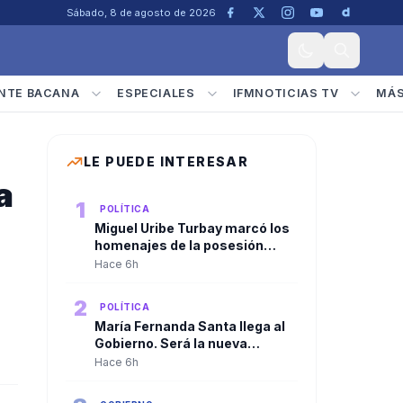
Sábado, 8 de agosto de 2026
NTE BACANA
ESPECIALES
IFMNOTICIAS TV
MÁ
LE PUEDE INTERESAR
a
1
POLÍTICA
Miguel Uribe Turbay marcó los
homenajes de la posesión
presidencial de Abelardo De la
Hace 6h
Espriella
2
POLÍTICA
María Fernanda Santa llega al
Gobierno. Será la nueva
viceministra de
Hace 6h
Infraestructura