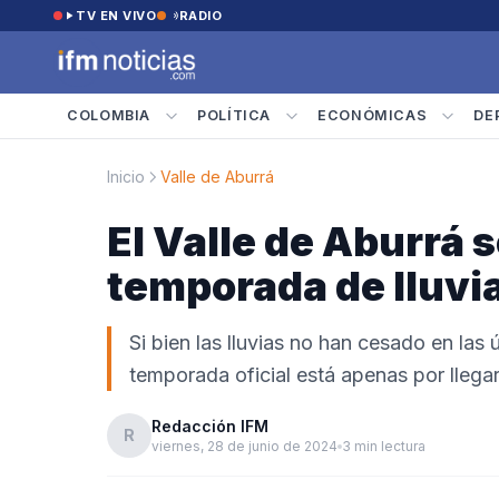
Saltar al contenido
TV EN VIVO
RADIO
COLOMBIA
POLÍTICA
ECONÓMICAS
DE
Inicio
Valle de Aburrá
El Valle de Aburrá 
temporada de lluvia
Si bien las lluvias no han cesado en las
temporada oficial está apenas por llega
Redacción IFM
R
viernes, 28 de junio de 2024
3 min lectura