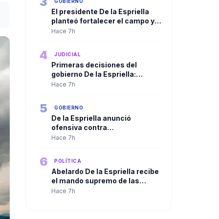
3
GOBIERNO
El presidente De la Espriella
planteó fortalecer el campo y
ampliar la presencia del Estado
Hace 7h
en las regiones
4
JUDICIAL
Primeras decisiones del
gobierno De la Espriella:
Trasladan a más de 100
Hace 7h
cabecillas criminales a
cárceles de máxima seguridad
5
GOBIERNO
De la Espriella anunció
ofensiva contra
organizaciones criminales y
Hace 7h
defendió independencia de
poderes
6
POLÍTICA
Abelardo De la Espriella recibe
el mando supremo de las
Fuerzas Militares en solemne
Hace 7h
ceremonia de reconocimiento
de tropas