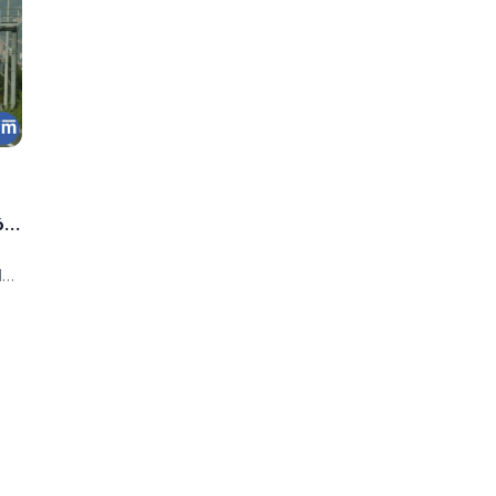
ón
de