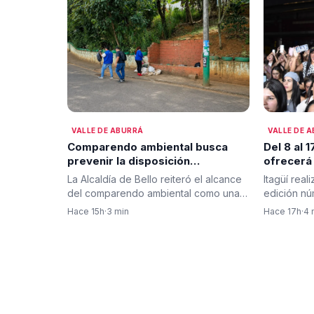
VALLE DE ABURRÁ
VALLE DE 
Comparendo ambiental busca
Del 8 al 
prevenir la disposición
ofrecerá
inadecuada de residuos en Bello
gratuitos
La Alcaldía de Bello reiteró el alcance
Itagüí real
visitante
del comparendo ambiental como una
edición nú
fiestas
herramienta para promover…
Industria, 
Hace 15h
·
3 min
Hace 17h
·
4 