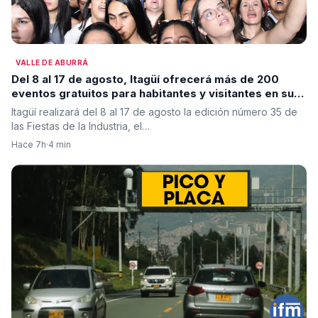
VALLE DE ABURRÁ
Del 8 al 17 de agosto, Itagüí ofrecerá más de 200
eventos gratuitos para habitantes y visitantes en sus
tradicionales fiestas
Itagüí realizará del 8 al 17 de agosto la edición número 35 de
las Fiestas de la Industria, el…
Hace 7h
·
4 min