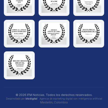
© 2026 IFM Noticias. Todos los derechos reservados.
Desarrollado por
btodigital
· Agencia de marketing digital con inteligencia artificial
Medellín, Colombia