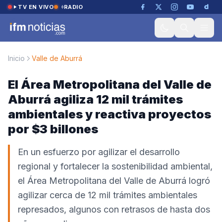
Saltar al contenido
TV EN VIVO
RADIO
Inicio
Valle de Aburrá
El Área Metropolitana del Valle de
Aburrá agiliza 12 mil trámites
ambientales y reactiva proyectos
por $3 billones
En un esfuerzo por agilizar el desarrollo
regional y fortalecer la sostenibilidad ambiental,
el Área Metropolitana del Valle de Aburrá logró
agilizar cerca de 12 mil trámites ambientales
represados, algunos con retrasos de hasta dos