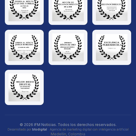
© 2026 IFM Noticias. Todos los derechos reservados.
Desarrollado por
btodigital
· Agencia de marketing digital con inteligencia artificial
Medellín, Colombia