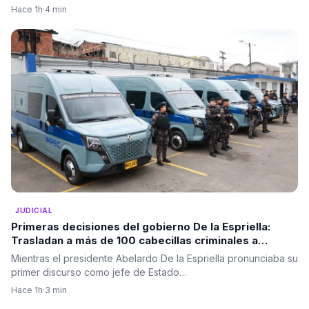
Hace 1h
·
4 min
JUDICIAL
Primeras decisiones del gobierno De la Espriella:
Trasladan a más de 100 cabecillas criminales a
cárceles de máxima seguridad
Mientras el presidente Abelardo De la Espriella pronunciaba su
primer discurso como jefe de Estado…
Hace 1h
·
3 min