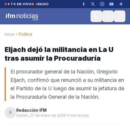
Saltar al contenido
TV EN VIVO
RADIO
Inicio
Política
Eljach dejó la militancia en La U
tras asumir la Procuraduría
El procurador general de la Nación, Gregorio
Eljach, confirmó que renunció a su militancia en
el Partido de la U luego de asumir la jefatura de
la Procuraduría General de la Nación.
Redacción IFM
R
martes, 27 de enero de 2026
3 min lectura