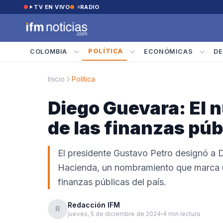
Saltar al contenido
TV EN VIVO
RADIO
POLÍTICA
COLOMBIA
ECONÓMICAS
DE
Inicio
Política
Diego Guevara: El 
de las finanzas pú
El presidente Gustavo Petro designó a
Hacienda, un nombramiento que marca un
finanzas públicas del país.
Redacción IFM
R
jueves, 5 de diciembre de 2024
4 min lectura