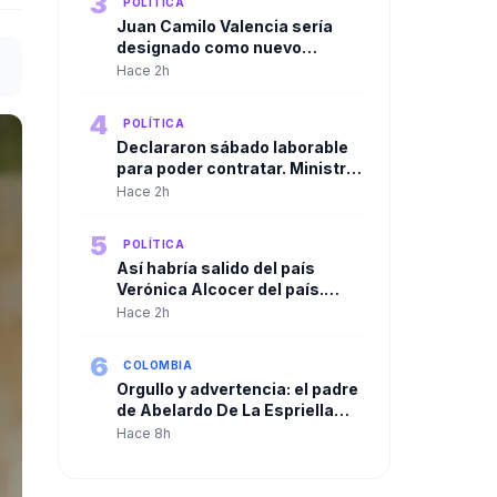
3
POLÍTICA
Juan Camilo Valencia sería
designado como nuevo
director de la Agencia Nacional
Hace 2h
de Minería
4
POLÍTICA
Declararon sábado laborable
para poder contratar. Ministro
de Agricultura cuestionó
Hace 2h
resolución de la ADR para
habilitar contrataciones por
5
POLÍTICA
más de $250.000 millones
Así habría salido del país
Verónica Alcocer del país.
Gustavo Petro la habría llevado
Hace 2h
a Cuba y de allí a Suecia
6
COLOMBIA
Orgullo y advertencia: el padre
de Abelardo De La Espriella
habla tras la posesión de su
Hace 8h
hijo como presidente