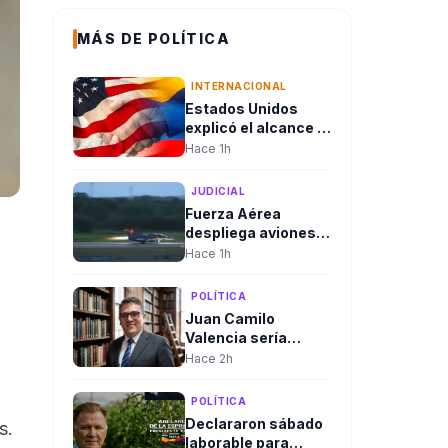
MÁS DE POLÍTICA
INTERNACIONAL
Estados Unidos
explicó el alcance y
en qué consiste el
Hace 1h
paquete de
seguridad de
JUDICIAL
US$1.000 millones
Fuerza Aérea
para Colombia tras
despliega aviones
la posesión de
Kfir hacia la
Hace 1h
Abelardo De La
Amazonía tras
Espriella
consejo de
POLÍTICA
seguridad del
Juan Camilo
presidente
Valencia sería
designado como
Hace 2h
nuevo director de la
Agencia Nacional
POLÍTICA
de Minería
Declararon sábado
s.
laborable para