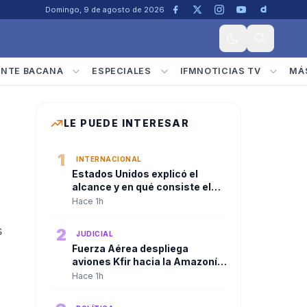
Domingo, 9 de agosto de 2026
ENTE BACANA
ESPECIALES
IFMNOTICIAS TV
MÁ
LE PUEDE INTERESAR
1
INTERNACIONAL
Estados Unidos explicó el
alcance y en qué consiste el
paquete de seguridad de
Hace 1h
US$1.000 millones para
Colombia tras la posesión de
s
2
JUDICIAL
Abelardo De La Espriella
Fuerza Aérea despliega
aviones Kfir hacia la Amazonía
tras consejo de seguridad del
Hace 1h
presidente