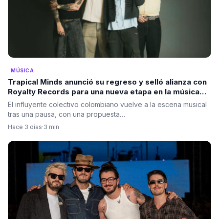
MÚSICA
Trapical Minds anunció su regreso y selló alianza con
Royalty Records para una nueva etapa en la música
urbana
El influyente colectivo colombiano vuelve a la escena musical
tras una pausa, con una propuesta…
Hace 3 días
·
3 min