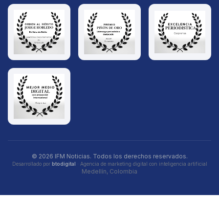
© 2026 IFM Noticias. Todos los derechos reservados.
Desarrollado por
btodigital
· Agencia de marketing digital con inteligencia artificial
Medellín, Colombia