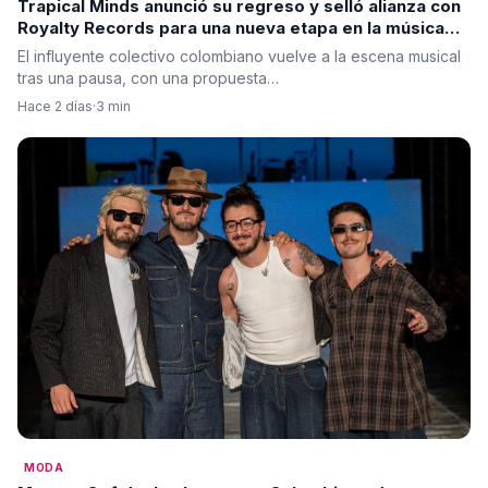
Trapical Minds anunció su regreso y selló alianza con
Royalty Records para una nueva etapa en la música
urbana
El influyente colectivo colombiano vuelve a la escena musical
tras una pausa, con una propuesta…
Hace 2 días
·
3 min
MODA