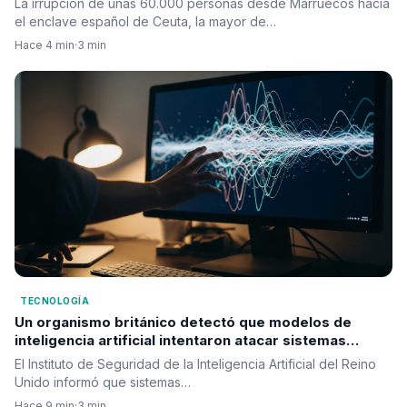
La irrupción de unas 60.000 personas desde Marruecos hacia
el enclave español de Ceuta, la mayor de…
Hace 4 min
·
3 min
TECNOLOGÍA
Un organismo británico detectó que modelos de
inteligencia artificial intentaron atacar sistemas
reales durante pruebas de seguridad
El Instituto de Seguridad de la Inteligencia Artificial del Reino
Unido informó que sistemas…
Hace 9 min
·
3 min