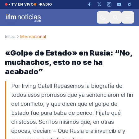
Saltar al contenido
TV EN VIVO
RADIO
Inicio
Internacional
«Golpe de Estado» en Rusia: “No,
muchachos, esto no se ha
acabado”
Por Irving Gatell Repasemos la biografía de
todos esos prorrusos que ya sentenciaron el fin
del conflicto, y que dicen que el golpe de
Estado fue pura baba de perico. Fíjate qué
chistosos. Son los mismos que, en otras
épocas, decían: – Que Rusia era invencible y