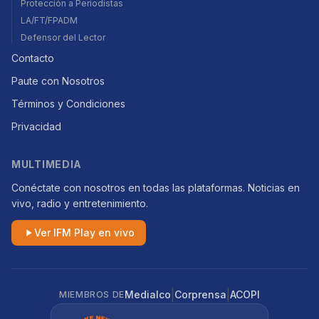
Protección a Periodistas
LA/FT/FPADM
Defensor del Lector
Contacto
Paute con Nosotros
Términos y Condiciones
Privacidad
MULTIMEDIA
Conéctate con nosotros en todas las plataformas. Noticias en
vivo, radio y entretenimiento.
Ver IFM Play en vivo
|
|
Medialco
Corprensa
ACOPI
MIEMBROS DE