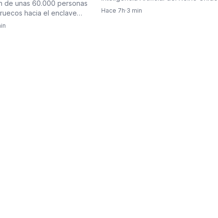
s y desató una crisis
ón de unas 60.000 personas
de seguridad
informó que sistemas…
en la Unión Europea
Hace 7h
·
3 min
uecos hacia el enclave
 Ceuta, la mayor de…
in