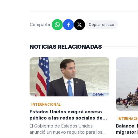
Compartir:
Copiar enlace
NOTICIAS RELACIONADAS
INTERNACIONAL
Estados Unidos exigirá acceso
público a las redes sociales de
INTERNAC
quienes soliciten visa
Balance.
El Gobierno de Estados Unidos
migrator
anunció un nuevo requisito para los