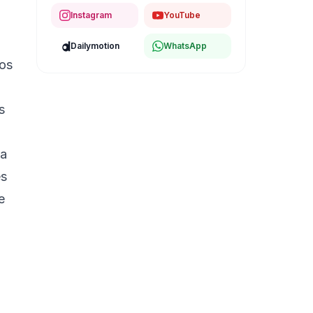
Instagram
YouTube
Dailymotion
WhatsApp
tos
s
ta
es
e