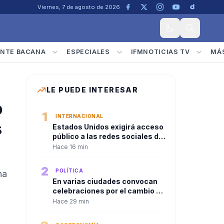
Viernes, 7 de agosto de 2026
NTE BACANA
ESPECIALES
IFMNOTICIAS TV
MÁ
LE PUEDE INTERESAR
ó
1
INTERNACIONAL
s
Estados Unidos exigirá acceso
público a las redes sociales de
quienes soliciten visa
Hace 16 min
2
POLÍTICA
na
En varias ciudades convocan
celebraciones por el cambio de
gobierno y la posesión de
Hace 29 min
Abelardo De La Espriella