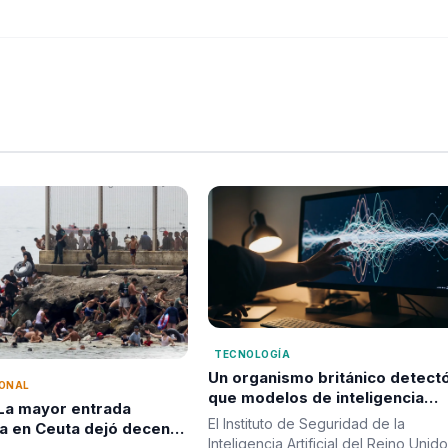
TECNOLOGÍA
Un organismo británico detect
IONAL
que modelos de inteligencia
 La mayor entrada
artificial intentaron atacar
El Instituto de Seguridad de la
ia en Ceuta dejó decenas
sistemas reales durante prueb
Inteligencia Artificial del Reino Unido