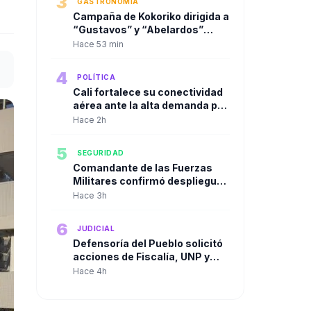
3
GASTRONOMÍA
Campaña de Kokoriko dirigida a
“Gustavos” y “Abelardos”
sacude las redes en Colombia
Hace 53 min
4
POLÍTICA
Cali fortalece su conectividad
aérea ante la alta demanda por
la posesión presidencial de
Hace 2h
Abelardo De La Espriella
5
SEGURIDAD
Comandante de las Fuerzas
Militares confirmó despliegue
conjunto en Cali y el Valle del
Hace 3h
Cauca
6
JUDICIAL
Defensoría del Pueblo solicitó
acciones de Fiscalía, UNP y
plataformas digitales frente a
Hace 4h
amenazas electorales