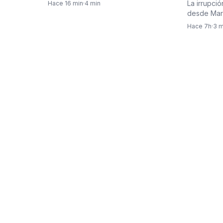
de muerto
extranjeros que soliciten una…
La irrupci
Hace 16 min
·
4 min
política 
desde Marr
español de
Hace 7h
·
3 m