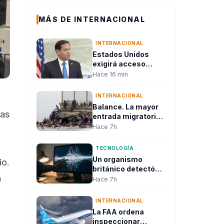
MÁS DE INTERNACIONAL
INTERNACIONAL
Estados Unidos
exigirá acceso
público a las redes
Hace 16 min
sociales de quienes
soliciten visa
INTERNACIONAL
Balance. La mayor
ias
entrada migratoria
en Ceuta dejó
Hace 7h
decenas de
muertos y desató
TECNOLOGÍA
una crisis política
Un organismo
io.
en la Unión Europea
británico detectó
n
que modelos de
Hace 7h
inteligencia
artificial intentaron
INTERNACIONAL
atacar sistemas
La FAA ordena
reales durante
inspeccionar