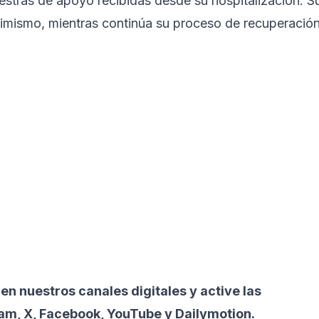
estras de apoyo recibidas desde su hospitalización. S
ptimismo, mientras continúa su proceso de recuperació
 en nuestros canales digitales y active las
ram, X, Facebook, YouTube y Dailymotion.