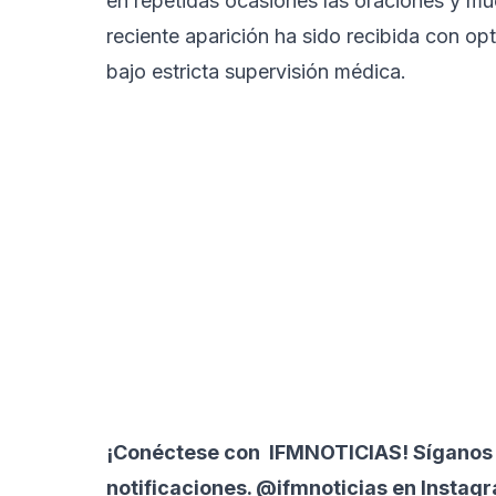
en repetidas ocasiones las oraciones y mu
reciente aparición ha sido recibida con o
bajo estricta supervisión médica.
¡Conéctese con
IFMNOTICIAS
! Síganos
notificaciones. @ifmnoticias en Instag