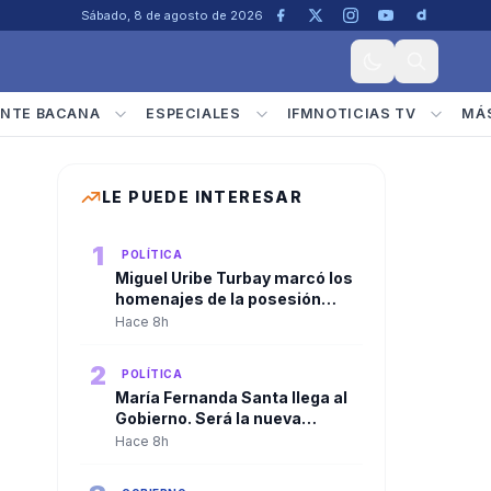
Sábado, 8 de agosto de 2026
NTE BACANA
ESPECIALES
IFMNOTICIAS TV
MÁ
LE PUEDE INTERESAR
1
POLÍTICA
Miguel Uribe Turbay marcó los
homenajes de la posesión
presidencial de Abelardo De la
Hace 8h
Espriella
2
POLÍTICA
María Fernanda Santa llega al
Gobierno. Será la nueva
viceministra de
Hace 8h
Infraestructura