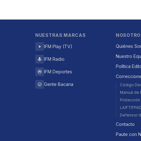
NUESTRAS MARCAS
NOSOTRO
Quiénes So
IFM Play (TV)
Nuestro Eq
IFM Radio
Política Edit
IFM Deportes
Correccion
Gente Bacana
Código De
Manual de E
Protección 
LA/FT/FPA
Defensor d
Contacto
Paute con 