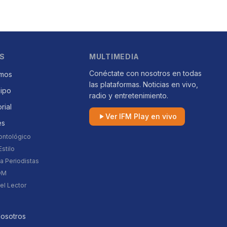
S
MULTIMEDIA
Conéctate con nosotros en todas
mos
las plataformas. Noticias en vivo,
uipo
radio y entretenimiento.
orial
Ver IFM Play en vivo
es
ontológico
stilo
a Periodistas
DM
el Lector
Nosotros