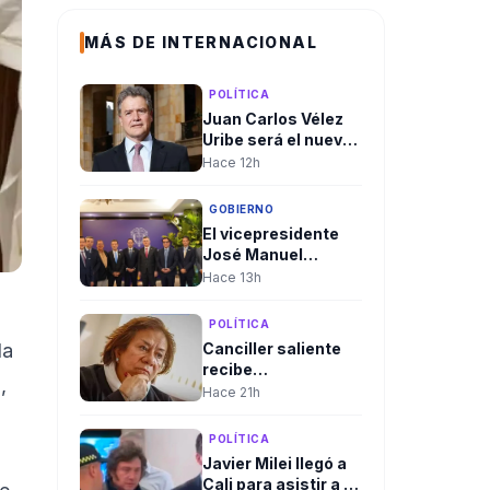
MÁS DE INTERNACIONAL
POLÍTICA
Juan Carlos Vélez
Uribe será el nuevo
embajador de
Hace 12h
Colombia en
Ecuador por
GOBIERNO
designación del
El vicepresidente
presidente
José Manuel
Abelardo De la
Restrepo presentó
Hace 13h
Espriella
agenda para
restablecer la
POLÍTICA
relación bilateral
Canciller saliente
da
entre Colombia e
recibe
Israel
,
delegaciones en
Hace 21h
Cali en medio del
rechazo de algunas
POLÍTICA
que ha llevado a
Javier Milei llegó a
cambios en el
Cali para asistir a la