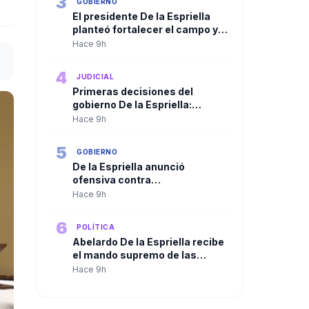
3
GOBIERNO
El presidente De la Espriella
planteó fortalecer el campo y
ampliar la presencia del Estado
Hace 9h
en las regiones
4
JUDICIAL
Primeras decisiones del
gobierno De la Espriella:
Trasladan a más de 100
Hace 9h
cabecillas criminales a
cárceles de máxima seguridad
5
GOBIERNO
De la Espriella anunció
ofensiva contra
organizaciones criminales y
Hace 9h
defendió independencia de
poderes
6
POLÍTICA
Abelardo De la Espriella recibe
el mando supremo de las
Fuerzas Militares en solemne
Hace 9h
ceremonia de reconocimiento
de tropas