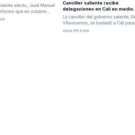
Canciller saliente recibe
er la relación bilateral
sidente electo, José Manuel
delegaciones en Cali en medio
ombia e Israel
informó que en octubre
del rechazo de algunas que ha
La canciller del gobierno saliente, 
á una delegación de…
min
llevado a cambios en el protoc
Villavicencio, se trasladó a Cali para
diplomático
encabezar el…
Hace 21h
·
4 min