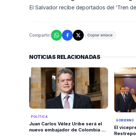
El Salvador recibe deportados del ‘Tren 
Compartir:
Copiar enlace
NOTICIAS RELACIONADAS
POLÍTICA
GOBIERNO
Juan Carlos Vélez Uribe será el
El vicep
nuevo embajador de Colombia en
Restrepo
Ecuador por designación del