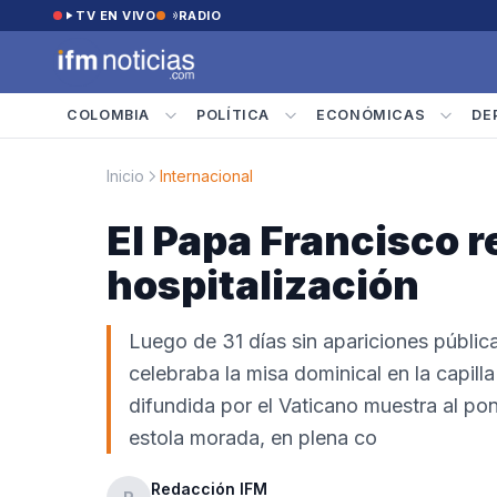
Saltar al contenido
TV EN VIVO
RADIO
COLOMBIA
POLÍTICA
ECONÓMICAS
DE
Inicio
Internacional
El Papa Francisco 
hospitalización
Luego de 31 días sin apariciones públic
celebraba la misa dominical en la capill
difundida por el Vaticano muestra al pon
estola morada, en plena co
Redacción IFM