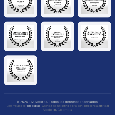
© 2026 IFM Noticias. Todos los derechos reservados.
Desarrollado por
btodigital
· Agencia de marketing digital con inteligencia artificial
Medellín, Colombia