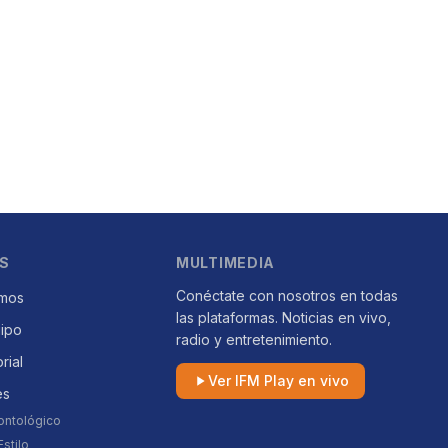
S
MULTIMEDIA
Conéctate con nosotros en todas
mos
las plataformas. Noticias en vivo,
uipo
radio y entretenimiento.
orial
Ver IFM Play en vivo
es
ontológico
stilo