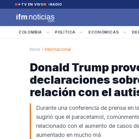
Saltar al contenido
TV EN VIVO
RADIO
COLOMBIA
POLÍTICA
ECONÓMICAS
DE
Inicio
Internacional
Donald Trump prov
declaraciones sobr
relación con el aut
Durante una conferencia de prensa en l
sugirió que el paracetamol, comúnmente u
relacionado con el aumento de casos de
aumentado en mucho má