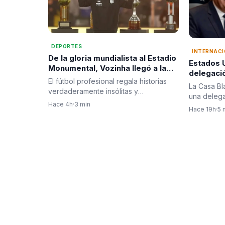
DEPORTES
INTERNAC
De la gloria mundialista al Estadio
Estados 
Monumental, Vozinha llegó a la
delegació
tribu de Colo Colo
El fútbol profesional regala historias
posesión
La Casa Bl
verdaderamente insólitas y
Espriella 
una delega
fascinantes, y la de Josimar José…
Hace 4h
·
3 min
representa
Hace 19h
·
5 