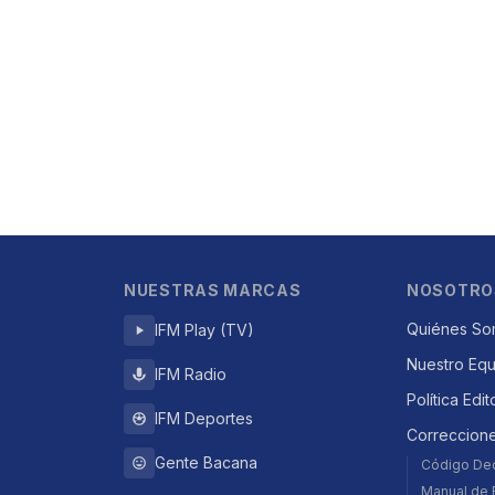
NUESTRAS MARCAS
NOSOTRO
Quiénes So
IFM Play (TV)
Nuestro Eq
IFM Radio
Política Edit
IFM Deportes
Correccion
Gente Bacana
Código De
Manual de E