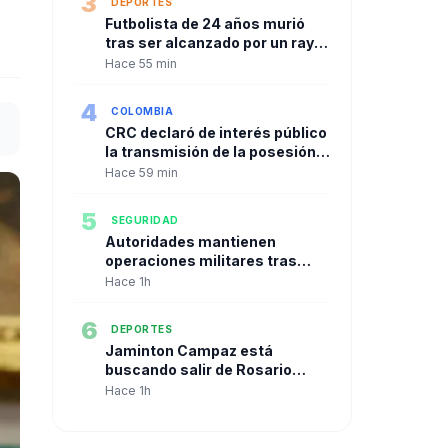
3
DEPORTES
Futbolista de 24 años murió
tras ser alcanzado por un rayo
durante un partido en Tailandia
Hace 55 min
4
COLOMBIA
CRC declaró de interés público
la transmisión de la posesión
presidencial de Abelardo De La
Hace 59 min
Espriella y garantizó acceso
para todos los canales
5
SEGURIDAD
Autoridades mantienen
operaciones militares tras
combates con disidencias de
Hace 1h
alias ‘Iván Mordisco’ en el Valle
6
DEPORTES
Jaminton Campaz está
buscando salir de Rosario
Central y América de México
Hace 1h
mantiene el interés