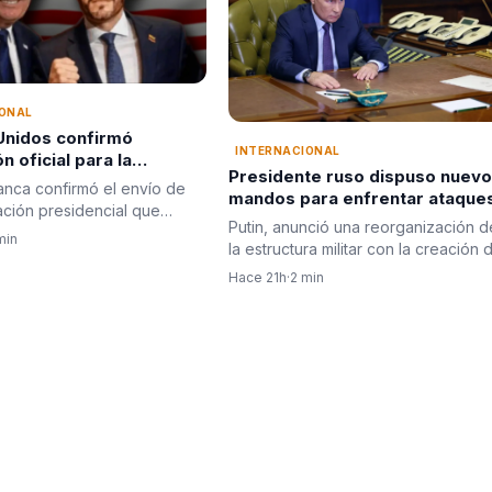
IONAL
Unidos confirmó
INTERNACIONAL
n oficial para la
Presidente ruso dispuso nuev
 de Abelardo De La
anca confirmó el envío de
mandos para enfrentar ataque
en Cali
ción presidencial que
en territorio de Rusia
Putin, anunció una reorganización d
rá al Gobierno de…
min
la estructura militar con la creación 
un servicio de…
Hace 21h
·
2 min