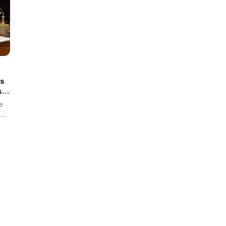
os
s
e
de