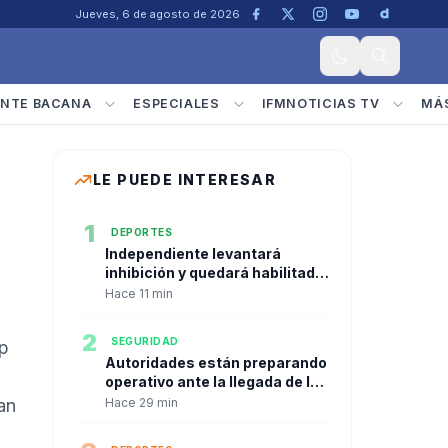
Jueves, 6 de agosto de 2026
NTE BACANA
ESPECIALES
IFMNOTICIAS TV
MÁ
LE PUEDE INTERESAR
1
DEPORTES
Independiente levantará
inhibición y quedará habilitado
el arquero Santiago Mele
Hace 11 min
2
SEGURIDAD
mp
Autoridades están preparando
operativo ante la llegada de la
minga indígena a la capital del
an
Hace 29 min
Valle