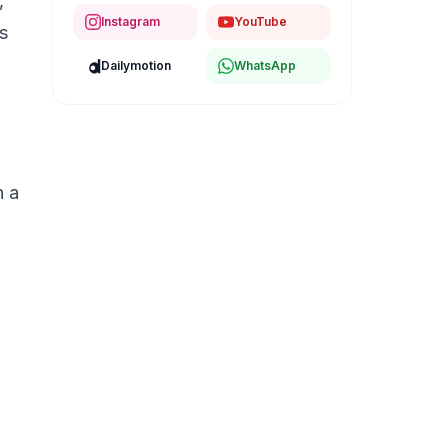
,
Instagram
YouTube
s
Dailymotion
WhatsApp
n a