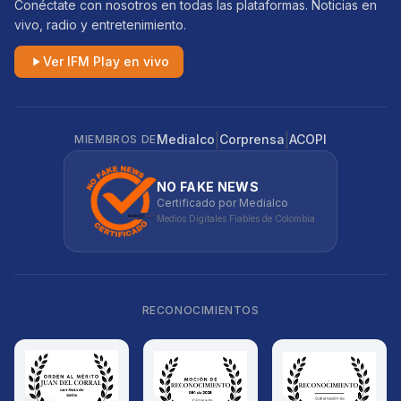
Conéctate con nosotros en todas las plataformas. Noticias en
vivo, radio y entretenimiento.
Ver IFM Play en vivo
|
|
Medialco
Corprensa
ACOPI
MIEMBROS DE
NO FAKE NEWS
Certificado por Medialco
Medios Digitales Fiables de Colombia
RECONOCIMIENTOS