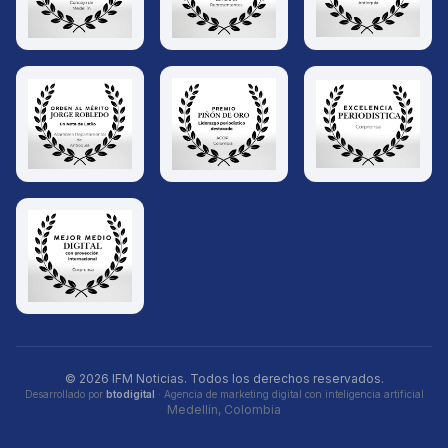
© 2026 IFM Noticias. Todos los derechos reservados.
Desarrollado por
btodigital
· Agencia de marketing digital con inteligencia artificial
Medellín, Colombia