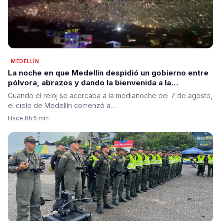
MEDELLÍN
La noche en que Medellín despidió un gobierno entre
pólvora, abrazos y dando la bienvenida a la
esperanza de cambio
Cuando el reloj se acercaba a la medianoche del 7 de agosto,
el cielo de Medellín comenzó a…
Hace 8h
·
5 min